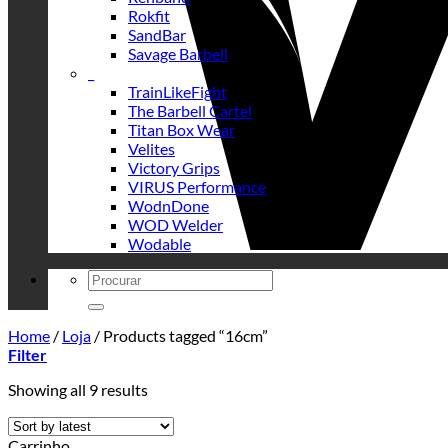
Rokfit
SandBar
Savage Barbell
_
TrainLikeFight
The Barbell Cartel
Titan Box Wear
Velites
Victory Grips
VIRUS Performance
WodnDone
WOD Welder
Wodable
Search
for:
Home
/
Loja
/
Products tagged “16cm”
Filter
Sorted
Showing all 9 results
by
latest
Carrinho