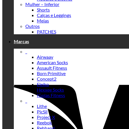
Mulher – Inferior
Shorts
Calças e Leggings
Meias
Outros
PATCHES
Marcas
_
Airwaav
American Socks
Assault Fitness
Born Primitive
Concept2
Eleiko
Hexxee Socks
IGolas Fitness
_
Lithe
PicSil
Project X
Reebok
Rehband