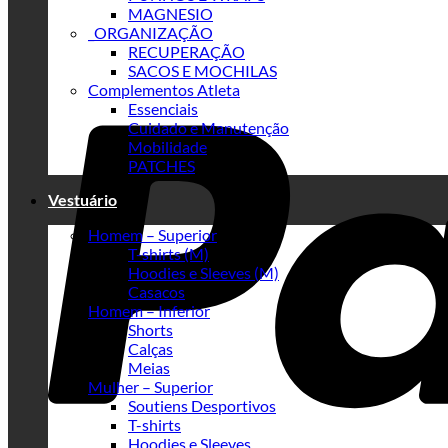
MAGNESIO
_ORGANIZAÇÃO
RECUPERAÇÃO
SACOS E MOCHILAS
Complementos Atleta
Essenciais
Cuidado e Manutenção
Mobilidade
PATCHES
Vestuário
Homem – Superior
T-shirts (M)
Hoodies e Sleeves (M)
Casacos
Homem – Inferior
Shorts
Calças
Meias
Mulher – Superior
Soutiens Desportivos
T-shirts
Hoodies e Sleeves