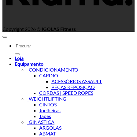
Copyright 2026 ©
IGOLAS Fitness
Search
for:
Loja
Equipamento
_CONDICIONAMENTO
CARDIO
ACESSÓRIOS ASSAULT
PEÇAS REPOSIÇÃO
CORDAS | SPEED ROPES
_WEIGHTLIFTING
CINTOS
Joelheiras
Tapes
_GINASTICA
ARGOLAS
ABMAT