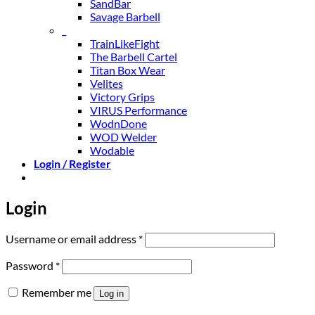
SandBar
Savage Barbell
_
TrainLikeFight
The Barbell Cartel
Titan Box Wear
Velites
Victory Grips
VIRUS Performance
WodnDone
WOD Welder
Wodable
Login / Register
Login
Required
Username or email address
*
Required
Password
*
Remember me
Log in