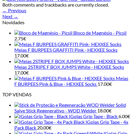
Both comments and trackbacks are currently closed.
←
Previous
Next
→
Novidades
Bloco de Magnésio - Picsil
2.75
€
Meias F BURPEES GRAFFITI Pink - HEXXEE Socks
17.00
€
Meias 2STRIPE F BOX JUMPS White - HEXXEE Socks
17.00
€
Meias
F BURPEES Pink & Blue - HEXXEE Socks
17.00
€
TOP VENDAS
Solid
Salve Stick Regenerativo - WOD Welder
18.00
€
IGolas Grip Tape - Black
6.00
€
IGolas Grip Tape - 4x
Pack Black
20.00
€
IGolas Grip