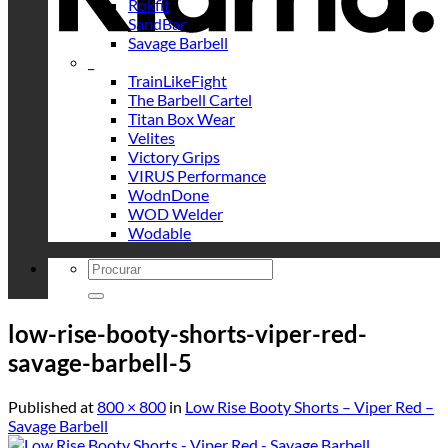
Rokfit
SandBar
Savage Barbell
_
TrainLikeFight
The Barbell Cartel
Titan Box Wear
Velites
Victory Grips
VIRUS Performance
WodnDone
WOD Welder
Wodable
Search
for:
low-rise-booty-shorts-viper-red-
savage-barbell-5
Published
at
800 × 800
in
Low Rise Booty Shorts – Viper Red –
Savage Barbell