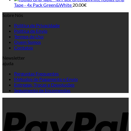
Tape - 4x Pack Green&White
20.00
€
Sobre Nós
Política de Privacidade
Política de Envio
Termos de Uso
Quem Somos
Contatos
Newsletter
ajuda
Perguntas Frequentes
Métodos de Pagamento e Envio
Entregas, Trocas e Devoluções
Seguimento de Encomendas
P