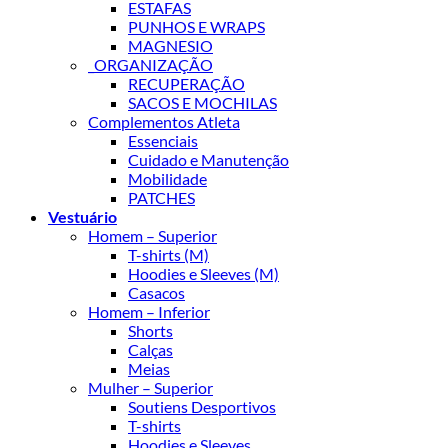
ESTAFAS
PUNHOS E WRAPS
MAGNESIO
_ORGANIZAÇÃO
RECUPERAÇÃO
SACOS E MOCHILAS
Complementos Atleta
Essenciais
Cuidado e Manutenção
Mobilidade
PATCHES
Vestuário
Homem – Superior
T-shirts (M)
Hoodies e Sleeves (M)
Casacos
Homem – Inferior
Shorts
Calças
Meias
Mulher – Superior
Soutiens Desportivos
T-shirts
Hoodies e Sleeves