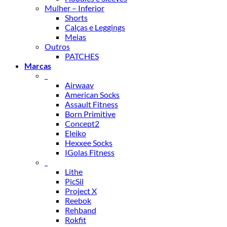
Mulher – Inferior
Shorts
Calças e Leggings
Meias
Outros
PATCHES
Marcas
_
Airwaav
American Socks
Assault Fitness
Born Primitive
Concept2
Eleiko
Hexxee Socks
IGolas Fitness
_
Lithe
PicSil
Project X
Reebok
Rehband
Rokfit