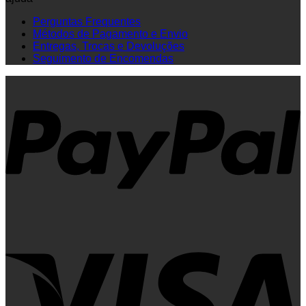
Perguntas Frequentes
Métodos de Pagamento e Envio
Entregas, Trocas e Devoluções
Seguimento de Encomendas
P
V