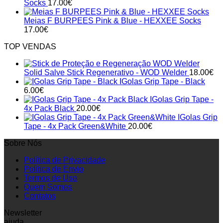
Socks
17.00
€
Meias F BURPEES Pink & Blue - HEXXEE Socks
17.00
€
TOP VENDAS
Solid Salve Stick Regenerativo - WOD Welder
18.00
€
IGolas Grip Tape - Black
6.00
€
IGolas Grip Tape -
4x Pack Black
20.00
€
IGolas Grip
Tape - 4x Pack Green&White
20.00
€
Sobre Nós
Política de Privacidade
Política de Envio
Termos de Uso
Quem Somos
Contatos
Newsletter
ajuda