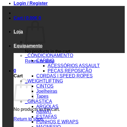
Login / Register
Cart /
0.00
€
0
Loja
Equipamento
No products in the cart.
_CONDICIONAMENTO
CARDIO
Return to shop
ACESSÓRIOS ASSAULT
0
PEÇAS REPOSIÇÃO
Cart
CORDAS | SPEED ROPES
_WEIGHTLIFTING
CINTOS
Joelheiras
Tapes
_GINASTICA
ARGOLAS
No products in the cart.
ABMAT
ESTAFAS
Return to shop
PUNHOS E WRAPS
MAGNESIO