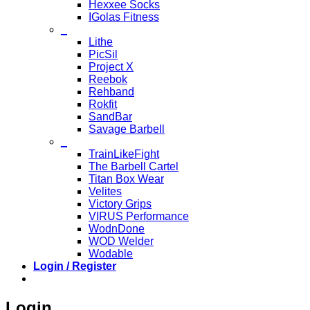
Hexxee Socks
IGolas Fitness
_
Lithe
PicSil
Project X
Reebok
Rehband
Rokfit
SandBar
Savage Barbell
_
TrainLikeFight
The Barbell Cartel
Titan Box Wear
Velites
Victory Grips
VIRUS Performance
WodnDone
WOD Welder
Wodable
Login / Register
Login