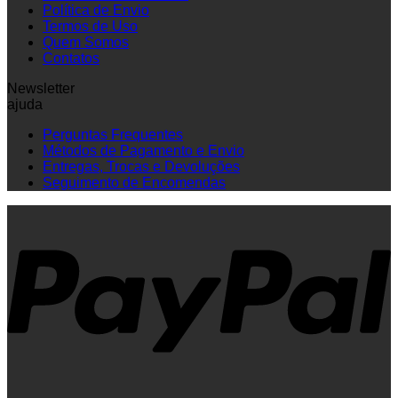
Política de Envio
Termos de Uso
Quem Somos
Contatos
Newsletter
ajuda
Perguntas Frequentes
Métodos de Pagamento e Envio
Entregas, Trocas e Devoluções
Seguimento de Encomendas
P