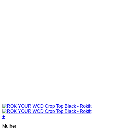
+
This
Mulher
product