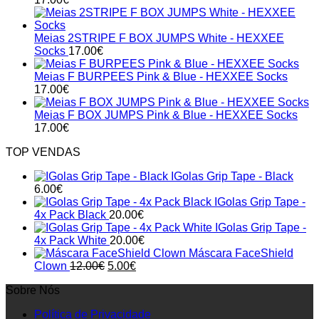
the
product
page
Meias 2STRIPE F BOX JUMPS White - HEXXEE
Socks
17.00
€
Meias F BURPEES Pink & Blue - HEXXEE Socks
17.00
€
Meias F BOX JUMPS Pink & Blue - HEXXEE Socks
17.00
€
TOP VENDAS
IGolas Grip Tape - Black
6.00
€
IGolas Grip Tape -
4x Pack Black
20.00
€
IGolas Grip Tape -
4x Pack White
20.00
€
Máscara FaceShield
Original
Current
Clown
12.00
€
5.00
€
price
price
Sobre Nós
was:
is:
12.00€.
5.00€.
Política de Privacidade