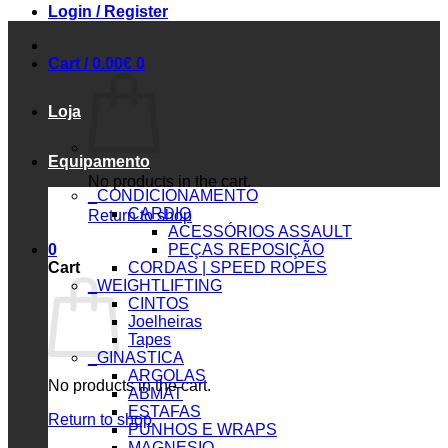
Login / Register
Cart /
0.00
€
0
Loja
Equipamento
No products in the cart.
_CONDICIONAMENTO
CARDIO
Return to shop
ACESSÓRIOS ASSAULT
0
PEÇAS REPOSIÇÃO
Cart
CORDAS | SPEED ROPES
_WEIGHTLIFTING
CINTOS
Joelheiras
Tapes
_GINASTICA
ARGOLAS
No products in the cart.
ABMAT
ESTAFAS
Return to shop
PUNHOS E WRAPS
MAGNESIO