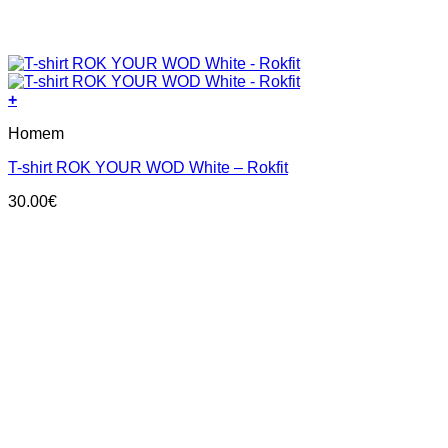
+
This
Homem
product
has
T-shirt ROK YOUR WOD White – Rokfit
multiple
variants.
30.00
€
The
options
may
be
chosen
on
the
product
page