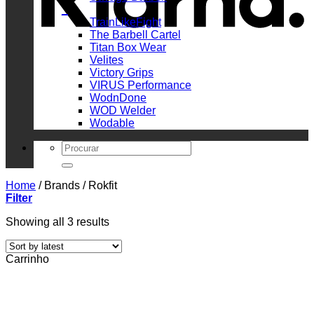
_
TrainLikeFight
The Barbell Cartel
Titan Box Wear
Velites
Victory Grips
VIRUS Performance
WodnDone
WOD Welder
Wodable
Search
for:
Home
/
Brands
/
Rokfit
Filter
Sorted
Showing all 3 results
by
latest
Carrinho