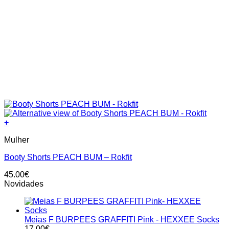
+
This
Mulher
product
has
Booty Shorts PEACH BUM – Rokfit
multiple
variants.
45.00
€
The
Novidades
options
may
be
chosen
Meias F BURPEES GRAFFITI Pink - HEXXEE Socks
on
17.00
€