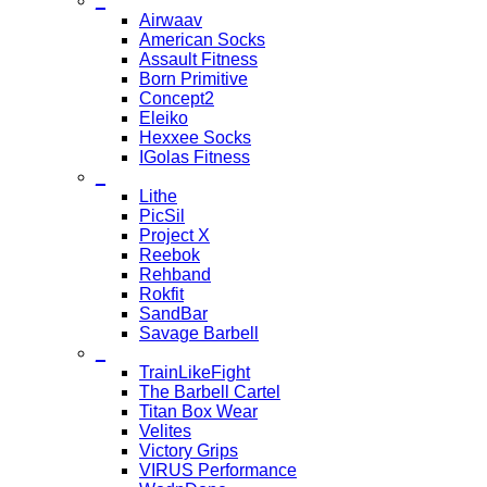
_
Airwaav
American Socks
Assault Fitness
Born Primitive
Concept2
Eleiko
Hexxee Socks
IGolas Fitness
_
Lithe
PicSil
Project X
Reebok
Rehband
Rokfit
SandBar
Savage Barbell
_
TrainLikeFight
The Barbell Cartel
Titan Box Wear
Velites
Victory Grips
VIRUS Performance