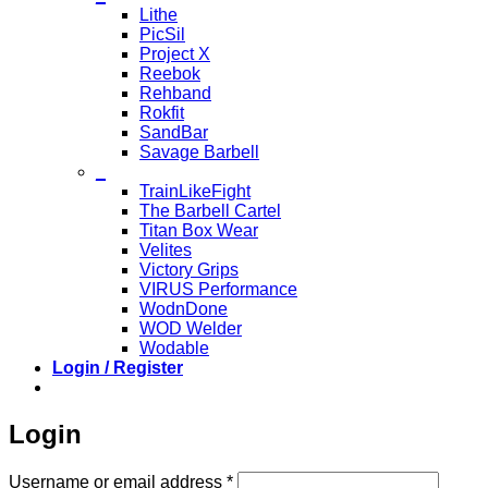
Lithe
PicSil
Project X
Reebok
Rehband
Rokfit
SandBar
Savage Barbell
_
TrainLikeFight
The Barbell Cartel
Titan Box Wear
Velites
Victory Grips
VIRUS Performance
WodnDone
WOD Welder
Wodable
Login / Register
Login
Required
Username or email address
*