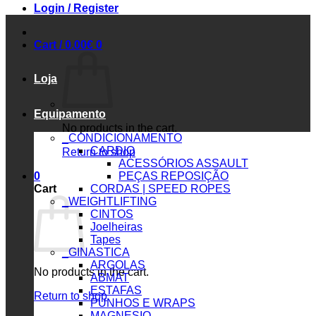
Login / Register
Cart /
0.00
€
0
Loja
Equipamento
No products in the cart.
_CONDICIONAMENTO
CARDIO
Return to shop
ACESSÓRIOS ASSAULT
0
PEÇAS REPOSIÇÃO
Cart
CORDAS | SPEED ROPES
_WEIGHTLIFTING
CINTOS
Joelheiras
Tapes
_GINASTICA
ARGOLAS
No products in the cart.
ABMAT
ESTAFAS
Return to shop
PUNHOS E WRAPS
MAGNESIO