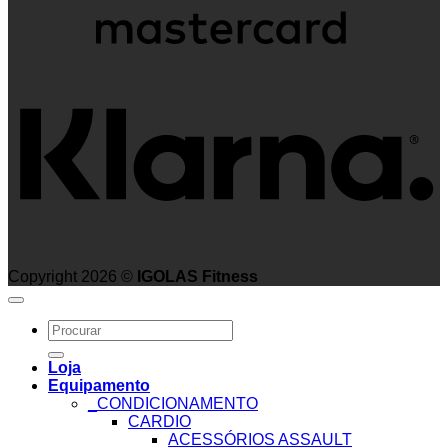
K
Copyright 2026 ©
IGOLAS Fitness
Search
for:
Loja
Equipamento
_CONDICIONAMENTO
CARDIO
ACESSÓRIOS ASSAULT