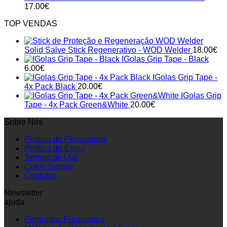
17.00
€
TOP VENDAS
Solid Salve Stick Regenerativo - WOD Welder
18.00
€
IGolas Grip Tape - Black
6.00
€
IGolas Grip Tape -
4x Pack Black
20.00
€
IGolas Grip
Tape - 4x Pack Green&White
20.00
€
Sobre Nós
Política de Privacidade
Política de Envio
Termos de Uso
Quem Somos
Contatos
Newsletter
ajuda
Perguntas Frequentes