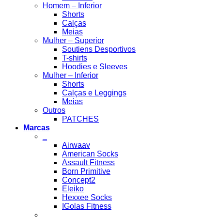
Homem – Inferior
Shorts
Calças
Meias
Mulher – Superior
Soutiens Desportivos
T-shirts
Hoodies e Sleeves
Mulher – Inferior
Shorts
Calças e Leggings
Meias
Outros
PATCHES
Marcas
_
Airwaav
American Socks
Assault Fitness
Born Primitive
Concept2
Eleiko
Hexxee Socks
IGolas Fitness
_