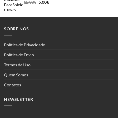
Original
Current
12.00
€
5.00
€
price
price
was:
is:
12.00€.
5.00€.
SOBRE NÓS
Política de Privacidade
Política de Envio
Termos de Uso
Quem Somos
Contatos
NEWSLETTER