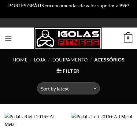
PORTES GRÁTIS em encomendas de valor superior a 99€!
Dismiss
Skip
to
content
0
HOME
/
LOJA
/
EQUIPAMENTO
/
ACESSÓRIOS
FILTER