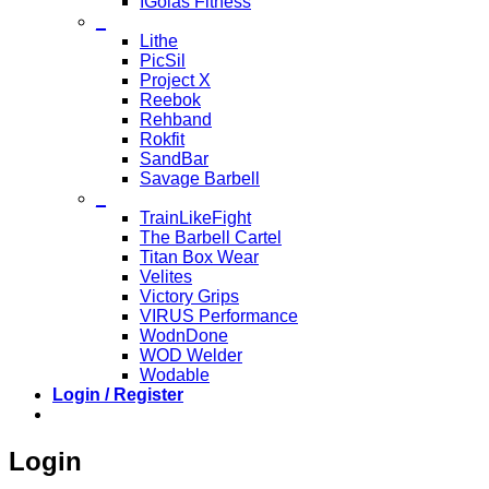
IGolas Fitness
_
Lithe
PicSil
Project X
Reebok
Rehband
Rokfit
SandBar
Savage Barbell
_
TrainLikeFight
The Barbell Cartel
Titan Box Wear
Velites
Victory Grips
VIRUS Performance
WodnDone
WOD Welder
Wodable
Login / Register
Login