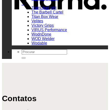
_
TrainLikeFight
The Barbell Cartel
Titan Box Wear
Velites
Victory Grips
VIRUS Performance
WodnDone
WOD Welder
Wodable
Search
for:
Contatos