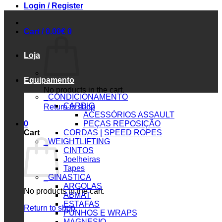
Login / Register
Cart /
0.00
€
0
Loja
Equipamento
No products in the cart.
_CONDICIONAMENTO
CARDIO
Return to shop
ACESSÓRIOS ASSAULT
0
PEÇAS REPOSIÇÃO
Cart
CORDAS | SPEED ROPES
_WEIGHTLIFTING
CINTOS
Joelheiras
Tapes
_GINASTICA
ARGOLAS
No products in the cart.
ABMAT
ESTAFAS
Return to shop
PUNHOS E WRAPS
MAGNESIO