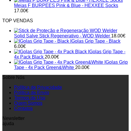
Meias F BURPEES Pink & Blue - HEXXEE Socks
17.00
€
TOP VENDAS
Solid Salve Stick Regenerativo - WOD Welder
18.00
€
IGolas Grip Tape - Black
6.00
€
IGolas Grip Tape -
4x Pack Black
20.00
€
IGolas Grip
Tape - 4x Pack Green&White
20.00
€
Sobre Nós
Política de Privacidade
Política de Envio
Termos de Uso
Quem Somos
Contatos
Newsletter
ajuda