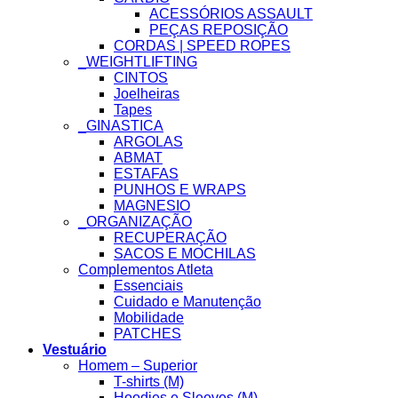
ACESSÓRIOS ASSAULT
PEÇAS REPOSIÇÃO
CORDAS | SPEED ROPES
_WEIGHTLIFTING
CINTOS
Joelheiras
Tapes
_GINASTICA
ARGOLAS
ABMAT
ESTAFAS
PUNHOS E WRAPS
MAGNESIO
_ORGANIZAÇÃO
RECUPERAÇÃO
SACOS E MOCHILAS
Complementos Atleta
Essenciais
Cuidado e Manutenção
Mobilidade
PATCHES
Vestuário
Homem – Superior
T-shirts (M)
Hoodies e Sleeves (M)