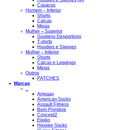
Casacos
Homem – Inferior
Shorts
Calças
Meias
Mulher – Superior
Soutiens Desportivos
T-shirts
Hoodies e Sleeves
Mulher – Inferior
Shorts
Calças e Leggings
Meias
Outros
PATCHES
Marcas
_
Airwaav
American Socks
Assault Fitness
Born Primitive
Concept2
Eleiko
Hexxee Socks