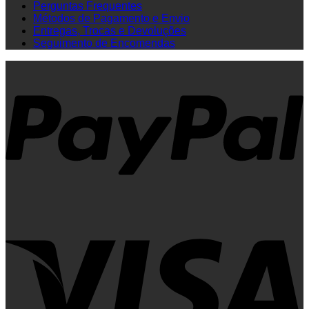
Perguntas Frequentes
Métodos de Pagamento e Envio
Entregas, Trocas e Devoluções
Seguimento de Encomendas
P
V