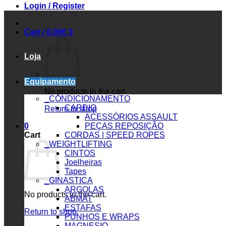
Login / Register
Cart /
0.00
€
0
Loja
Equipamento
No products in the cart.
_CONDICIONAMENTO
CARDIO
Return to shop
ACESSÓRIOS ASSAULT
0
PEÇAS REPOSIÇÃO
Cart
CORDAS | SPEED ROPES
_WEIGHTLIFTING
CINTOS
Joelheiras
Tapes
_GINASTICA
ARGOLAS
No products in the cart.
ABMAT
ESTAFAS
Return to shop
PUNHOS E WRAPS
MAGNESIO