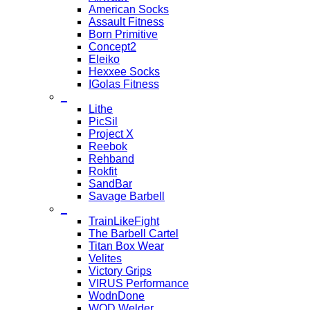
American Socks
Assault Fitness
Born Primitive
Concept2
Eleiko
Hexxee Socks
IGolas Fitness
_
Lithe
PicSil
Project X
Reebok
Rehband
Rokfit
SandBar
Savage Barbell
_
TrainLikeFight
The Barbell Cartel
Titan Box Wear
Velites
Victory Grips
VIRUS Performance
WodnDone
WOD Welder