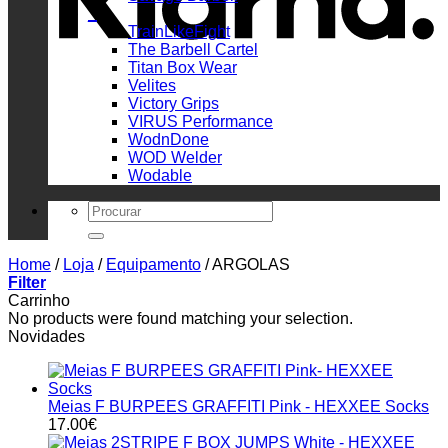
_
TrainLikeFight
The Barbell Cartel
Titan Box Wear
Velites
Victory Grips
VIRUS Performance
WodnDone
WOD Welder
Wodable
Search
for:
Home
/
Loja
/
Equipamento
/
ARGOLAS
Filter
Carrinho
No products were found matching your selection.
Novidades
Meias F BURPEES GRAFFITI Pink - HEXXEE Socks
17.00
€