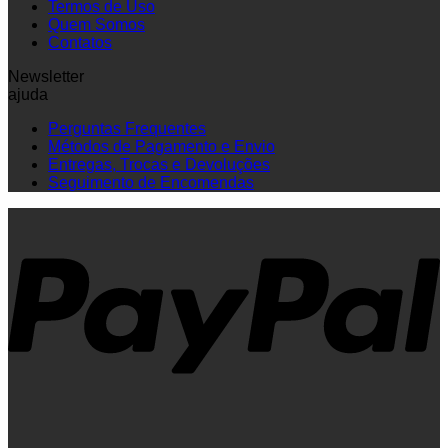
Termos de Uso
Quem Somos
Contatos
Newsletter
ajuda
Perguntas Frequentes
Métodos de Pagamento e Envio
Entregas, Trocas e Devoluções
Seguimento de Encomendas
P
V