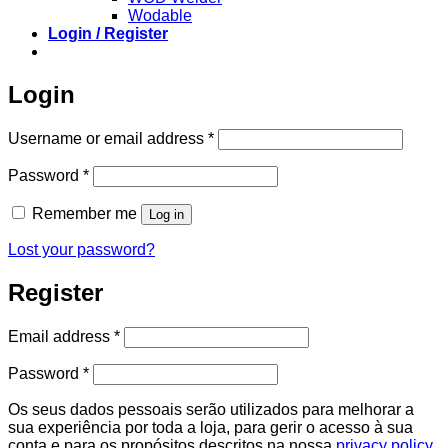
Wodable
Login / Register
Login
Required
Username or email address
*
Required
Password
*
Remember me
Log in
Lost your password?
Register
Required
Email address
*
Required
Password
*
Os seus dados pessoais serão utilizados para melhorar a
sua experiência por toda a loja, para gerir o acesso à sua
conta e para os propósitos descritos na nossa
privacy policy
.