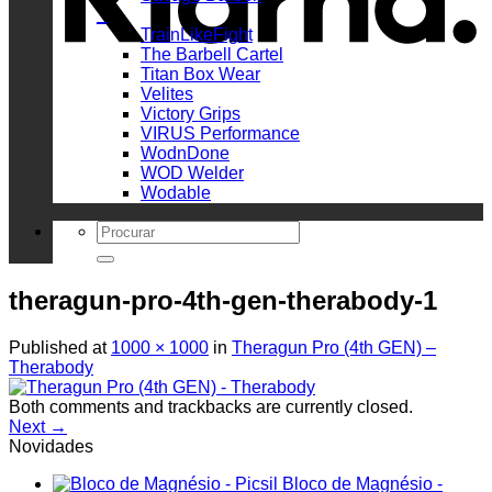
_
TrainLikeFight
The Barbell Cartel
Titan Box Wear
Velites
Victory Grips
VIRUS Performance
WodnDone
WOD Welder
Wodable
Search
for:
theragun-pro-4th-gen-therabody-1
Published
at
1000 × 1000
in
Theragun Pro (4th GEN) –
Therabody
Both comments and trackbacks are currently closed.
Next
→
Novidades
Bloco de Magnésio -