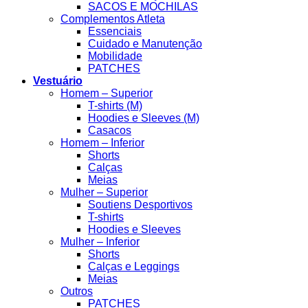
SACOS E MOCHILAS
Complementos Atleta
Essenciais
Cuidado e Manutenção
Mobilidade
PATCHES
Vestuário
Homem – Superior
T-shirts (M)
Hoodies e Sleeves (M)
Casacos
Homem – Inferior
Shorts
Calças
Meias
Mulher – Superior
Soutiens Desportivos
T-shirts
Hoodies e Sleeves
Mulher – Inferior
Shorts
Calças e Leggings
Meias
Outros
PATCHES