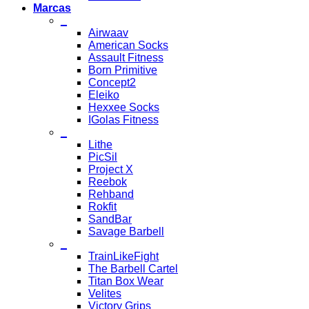
Marcas
_
Airwaav
American Socks
Assault Fitness
Born Primitive
Concept2
Eleiko
Hexxee Socks
IGolas Fitness
_
Lithe
PicSil
Project X
Reebok
Rehband
Rokfit
SandBar
Savage Barbell
_
TrainLikeFight
The Barbell Cartel
Titan Box Wear
Velites
Victory Grips