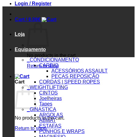
Login / Register
Cart /
0.00
€
Loja
Equipamento
No products in the cart.
_CONDICIONAMENTO
CARDIO
Return to shop
ACESSÓRIOS ASSAULT
PEÇAS REPOSIÇÃO
Cart
CORDAS | SPEED ROPES
_WEIGHTLIFTING
CINTOS
Joelheiras
Tapes
_GINASTICA
ARGOLAS
No products in the cart.
ABMAT
ESTAFAS
Return to shop
PUNHOS E WRAPS
MAGNESIO