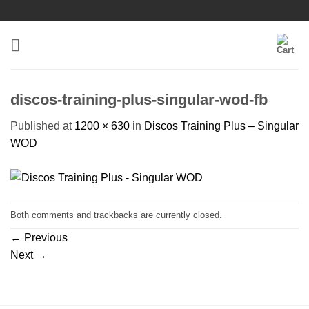
Skip
to
content
discos-training-plus-singular-wod-fb
Published
at
1200 × 630
in
Discos Training Plus – Singular
WOD
Both comments and trackbacks are currently closed.
←
Previous
Next
→