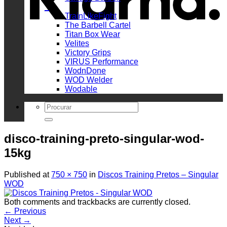
_
TrainLikeFight
The Barbell Cartel
Titan Box Wear
Velites
Victory Grips
VIRUS Performance
WodnDone
WOD Welder
Wodable
Search
for:
disco-training-preto-singular-wod-
15kg
Published
at
750 × 750
in
Discos Training Pretos – Singular
WOD
Both comments and trackbacks are currently closed.
←
Previous
Next
→