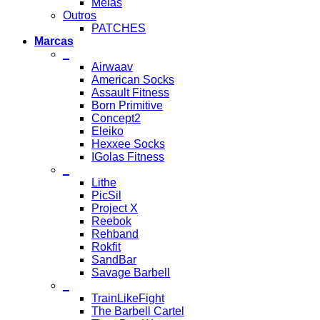
Meias
Outros
PATCHES
Marcas
_
Airwaav
American Socks
Assault Fitness
Born Primitive
Concept2
Eleiko
Hexxee Socks
IGolas Fitness
_
Lithe
PicSil
Project X
Reebok
Rehband
Rokfit
SandBar
Savage Barbell
_
TrainLikeFight
The Barbell Cartel