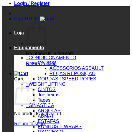
Login / Register
Cart /
0.00
€
Loja
Equipamento
No products in the cart.
_CONDICIONAMENTO
CARDIO
Return to shop
ACESSÓRIOS ASSAULT
PEÇAS REPOSIÇÃO
Cart
CORDAS | SPEED ROPES
_WEIGHTLIFTING
CINTOS
Joelheiras
Tapes
_GINASTICA
ARGOLAS
No products in the cart.
ABMAT
ESTAFAS
Return to shop
PUNHOS E WRAPS
MAGNESIO