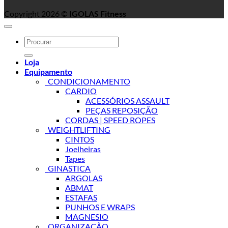
Copyright 2026 ©
IGOLAS Fitness
Search
for:
Loja
Equipamento
_CONDICIONAMENTO
CARDIO
ACESSÓRIOS ASSAULT
PEÇAS REPOSIÇÃO
CORDAS | SPEED ROPES
_WEIGHTLIFTING
CINTOS
Joelheiras
Tapes
_GINASTICA
ARGOLAS
ABMAT
ESTAFAS
PUNHOS E WRAPS
MAGNESIO
_ORGANIZAÇÃO