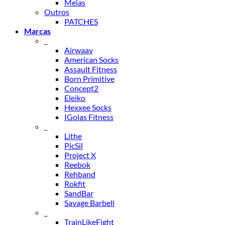
Meias
Outros
PATCHES
Marcas
_
Airwaav
American Socks
Assault Fitness
Born Primitive
Concept2
Eleiko
Hexxee Socks
IGolas Fitness
_
Lithe
PicSil
Project X
Reebok
Rehband
Rokfit
SandBar
Savage Barbell
_
TrainLikeFight