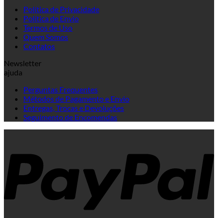
Política de Privacidade
Política de Envio
Termos de Uso
Quem Somos
Contatos
Newsletter
ajuda
Perguntas Frequentes
Métodos de Pagamento e Envio
Entregas, Trocas e Devoluções
Seguimento de Encomendas
P