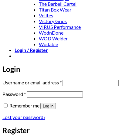
The Barbell Cartel
Titan Box Wear
Velites
Victory Grips
VIRUS Performance
WodnDone
WOD Welder
Wodable
Login / Register
Login
Required
Username or email address
*
Required
Password
*
Alternative:
Remember me
Log in
Lost your password?
Register