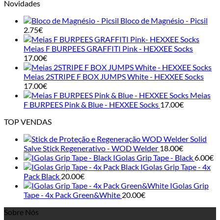
Novidades
Bloco de Magnésio - Picsil
2.75
€
Meias F BURPEES GRAFFITI Pink - HEXXEE Socks
17.00
€
Meias 2STRIPE F BOX JUMPS White - HEXXEE Socks
17.00
€
Meias
F BURPEES Pink & Blue - HEXXEE Socks
17.00
€
TOP VENDAS
Solid
Salve Stick Regenerativo - WOD Welder
18.00
€
IGolas Grip Tape - Black
6.00
€
IGolas Grip Tape - 4x
Pack Black
20.00
€
IGolas Grip
Tape - 4x Pack Green&White
20.00
€
Sobre Nós