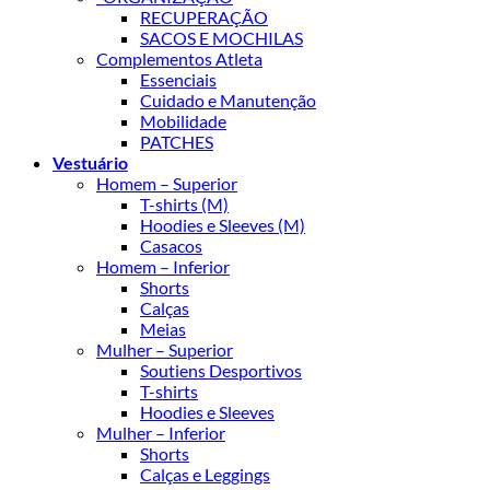
RECUPERAÇÃO
SACOS E MOCHILAS
Complementos Atleta
Essenciais
Cuidado e Manutenção
Mobilidade
PATCHES
Vestuário
Homem – Superior
T-shirts (M)
Hoodies e Sleeves (M)
Casacos
Homem – Inferior
Shorts
Calças
Meias
Mulher – Superior
Soutiens Desportivos
T-shirts
Hoodies e Sleeves
Mulher – Inferior
Shorts
Calças e Leggings