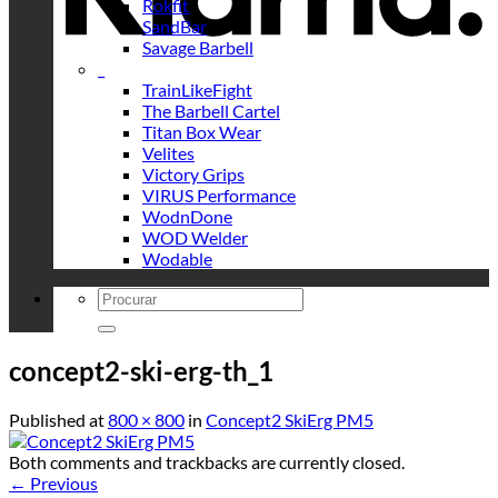
Rokfit
SandBar
Savage Barbell
_
TrainLikeFight
The Barbell Cartel
Titan Box Wear
Velites
Victory Grips
VIRUS Performance
WodnDone
WOD Welder
Wodable
Search
for:
concept2-ski-erg-th_1
Published
at
800 × 800
in
Concept2 SkiErg PM5
Both comments and trackbacks are currently closed.
←
Previous