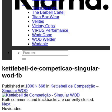
_
TrainLikeFight
The Barbell Cartel
Titan Box Wear
Velites
Victory Grips
VIRUS Performance
WodnDone
WOD Welder
Wodable
Search
for:
kettlebell-de-competicao-singular-
wod-fb
Published
at
1000 × 668
in
Kettlebell de Competição –
Singular WOD
Both comments and trackbacks are currently closed.
Next
→
Novidades