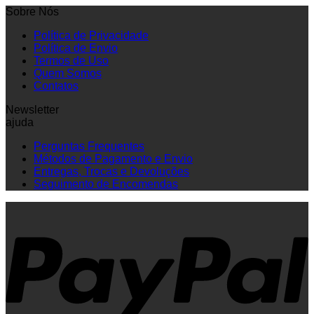
Sobre Nós
Política de Privacidade
Política de Envio
Termos de Uso
Quem Somos
Contatos
Newsletter
ajuda
Perguntas Frequentes
Métodos de Pagamento e Envio
Entregas, Trocas e Devoluções
Seguimento de Encomendas
P