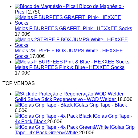
Bloco de Magnésio -
Picsil
2.75
€
Meias F BURPEES GRAFFITI Pink - HEXXEE Socks
17.00
€
Meias 2STRIPE F BOX JUMPS White - HEXXEE
Socks
17.00
€
Meias F BURPEES Pink & Blue - HEXXEE Socks
17.00
€
TOP VENDAS
Solid Salve Stick Regenerativo - WOD Welder
18.00
€
IGolas Grip Tape - Black
6.00
€
IGolas Grip Tape -
4x Pack Black
20.00
€
IGolas Grip
Tape - 4x Pack Green&White
20.00
€