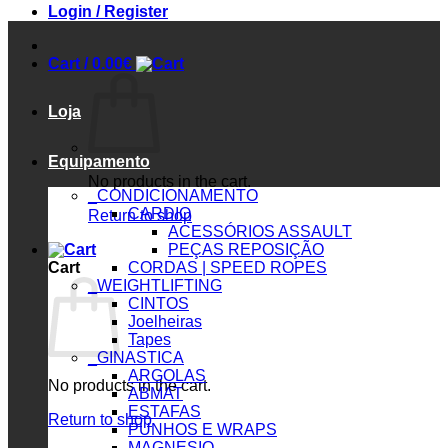
Login / Register
Cart /
0.00
€
Loja
Equipamento
No products in the cart.
_CONDICIONAMENTO
CARDIO
Return to shop
ACESSÓRIOS ASSAULT
PEÇAS REPOSIÇÃO
Cart
CORDAS | SPEED ROPES
_WEIGHTLIFTING
CINTOS
Joelheiras
Tapes
_GINASTICA
ARGOLAS
No products in the cart.
ABMAT
ESTAFAS
Return to shop
PUNHOS E WRAPS
MAGNESIO