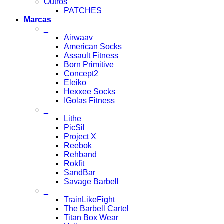
Outros
PATCHES
Marcas
_
Airwaav
American Socks
Assault Fitness
Born Primitive
Concept2
Eleiko
Hexxee Socks
IGolas Fitness
_
Lithe
PicSil
Project X
Reebok
Rehband
Rokfit
SandBar
Savage Barbell
_
TrainLikeFight
The Barbell Cartel
Titan Box Wear