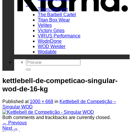
_
TrainLikeFight
The Barbell Cartel
Titan Box Wear
Velites
Victory Grips
VIRUS Performance
WodnDone
WOD Welder
Wodable
Search
for:
kettlebell-de-competicao-singular-
wod-de-16-kg
Published
at
1000 × 668
in
Kettlebell de Competição –
Singular WOD
Both comments and trackbacks are currently closed.
←
Previous
Next
→