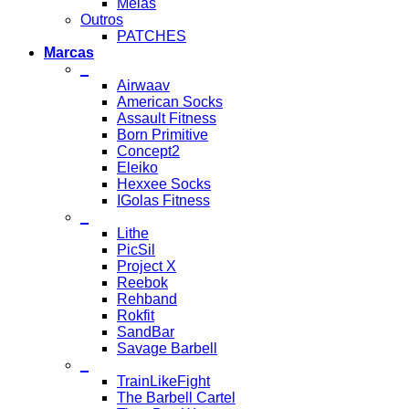
Meias
Outros
PATCHES
Marcas
_
Airwaav
American Socks
Assault Fitness
Born Primitive
Concept2
Eleiko
Hexxee Socks
IGolas Fitness
_
Lithe
PicSil
Project X
Reebok
Rehband
Rokfit
SandBar
Savage Barbell
_
TrainLikeFight
The Barbell Cartel