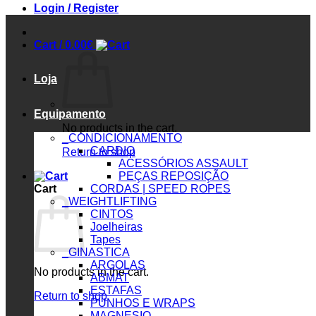
Login / Register
Cart /
0.00
€
Loja
Equipamento
No products in the cart.
_CONDICIONAMENTO
CARDIO
Return to shop
ACESSÓRIOS ASSAULT
PEÇAS REPOSIÇÃO
Cart
CORDAS | SPEED ROPES
_WEIGHTLIFTING
CINTOS
Joelheiras
Tapes
_GINASTICA
ARGOLAS
No products in the cart.
ABMAT
ESTAFAS
Return to shop
PUNHOS E WRAPS
MAGNESIO