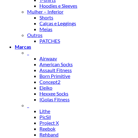
Hoodies e Sleeves
Mulher – Inferior
Shorts
Calças e Leggings
Meias
Outros
PATCHES
Marcas
_
Airwaav
American Socks
Assault Fitness
Born Primitive
Concept2
Eleiko
Hexxee Socks
IGolas Fitness
_
Lithe
PicSil
Project X
Reebok
Rehband