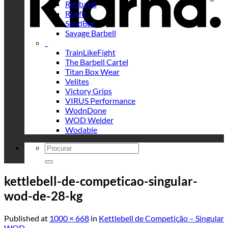
Rehband
Rokfit
SandBar
Savage Barbell
_
TrainLikeFight
The Barbell Cartel
Titan Box Wear
Velites
Victory Grips
VIRUS Performance
WodnDone
WOD Welder
Wodable
Search
for:
kettlebell-de-competicao-singular-
wod-de-28-kg
Published
at
1000 × 668
in
Kettlebell de Competição – Singular
WOD