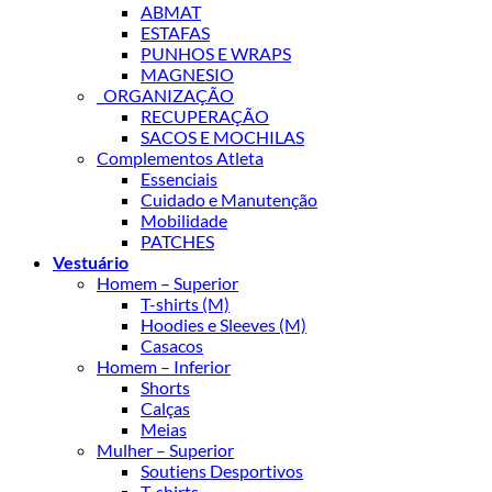
ABMAT
ESTAFAS
PUNHOS E WRAPS
MAGNESIO
_ORGANIZAÇÃO
RECUPERAÇÃO
SACOS E MOCHILAS
Complementos Atleta
Essenciais
Cuidado e Manutenção
Mobilidade
PATCHES
Vestuário
Homem – Superior
T-shirts (M)
Hoodies e Sleeves (M)
Casacos
Homem – Inferior
Shorts
Calças
Meias
Mulher – Superior
Soutiens Desportivos
T-shirts