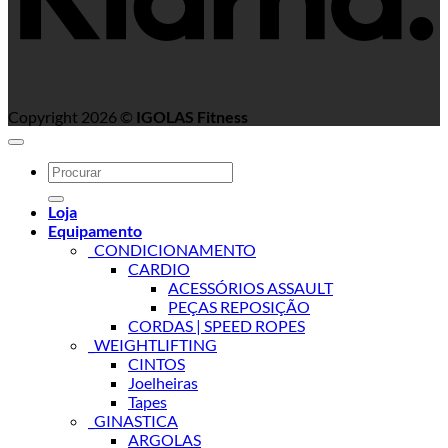
Copyright 2026 ©
IGOLAS Fitness
Search
for:
Loja
Equipamento
_CONDICIONAMENTO
CARDIO
ACESSÓRIOS ASSAULT
PEÇAS REPOSIÇÃO
CORDAS | SPEED ROPES
_WEIGHTLIFTING
CINTOS
Joelheiras
Tapes
_GINASTICA
ARGOLAS