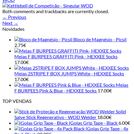
Both comments and trackbacks are currently closed.
←
Previous
Next
→
Novidades
Bloco de Magnésio - Picsil
2.75
€
Meias F BURPEES GRAFFITI Pink - HEXXEE Socks
17.00
€
Meias 2STRIPE F BOX JUMPS White - HEXXEE Socks
17.00
€
Meias
F BURPEES Pink & Blue - HEXXEE Socks
17.00
€
TOP VENDAS
Solid
Salve Stick Regenerativo - WOD Welder
18.00
€
IGolas Grip Tape - Black
6.00
€
IGolas Grip Tape - 4x