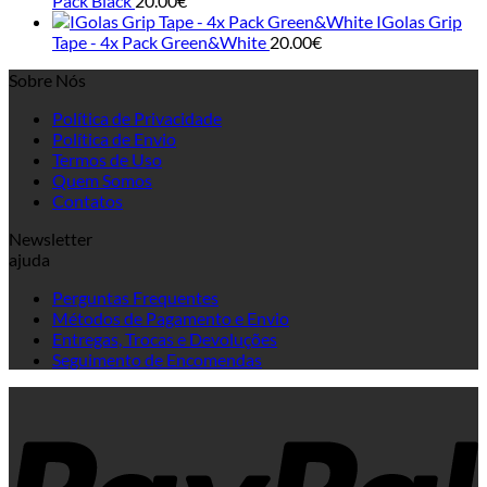
Pack Black
20.00
€
IGolas Grip
Tape - 4x Pack Green&White
20.00
€
Sobre Nós
Política de Privacidade
Política de Envio
Termos de Uso
Quem Somos
Contatos
Newsletter
ajuda
Perguntas Frequentes
Métodos de Pagamento e Envio
Entregas, Trocas e Devoluções
Seguimento de Encomendas
P