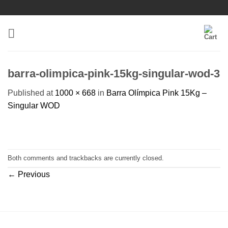
Skip
to
content
barra-olimpica-pink-15kg-singular-wod-3
Published
at
1000 × 668
in
Barra Olímpica Pink 15Kg –
Singular WOD
Both comments and trackbacks are currently closed.
←
Previous