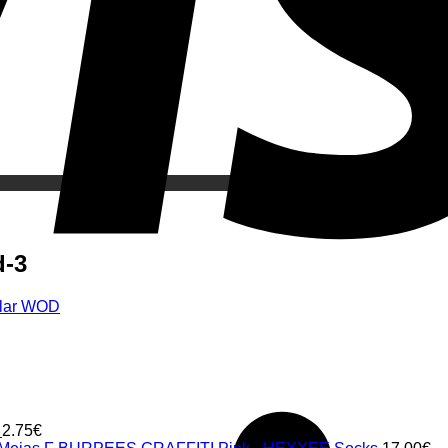
d-3
ular WOD
2.75
€