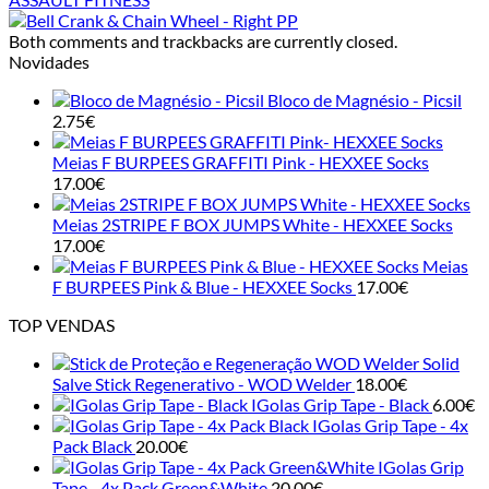
Both comments and trackbacks are currently closed.
Novidades
Bloco de Magnésio - Picsil
2.75
€
Meias F BURPEES GRAFFITI Pink - HEXXEE Socks
17.00
€
Meias 2STRIPE F BOX JUMPS White - HEXXEE Socks
17.00
€
Meias
F BURPEES Pink & Blue - HEXXEE Socks
17.00
€
TOP VENDAS
Solid
Salve Stick Regenerativo - WOD Welder
18.00
€
IGolas Grip Tape - Black
6.00
€
IGolas Grip Tape - 4x
Pack Black
20.00
€
IGolas Grip
Tape - 4x Pack Green&White
20.00
€