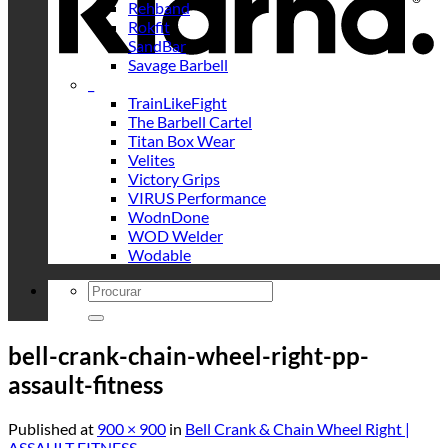
Rehband
Rokfit
SandBar
Savage Barbell
_
TrainLikeFight
The Barbell Cartel
Titan Box Wear
Velites
Victory Grips
VIRUS Performance
WodnDone
WOD Welder
Wodable
Search
for:
bell-crank-chain-wheel-right-pp-
assault-fitness
Published
at
900 × 900
in
Bell Crank & Chain Wheel Right |
ASSAULT FITNESS