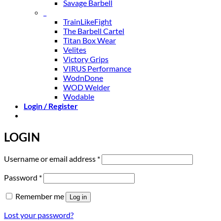
Savage Barbell
_
TrainLikeFight
The Barbell Cartel
Titan Box Wear
Velites
Victory Grips
VIRUS Performance
WodnDone
WOD Welder
Wodable
Login / Register
LOGIN
Required
Username or email address
*
Required
Password
*
Remember me
Log in
Lost your password?