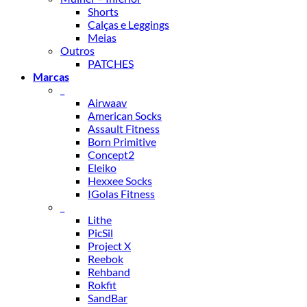
Shorts
Calças e Leggings
Meias
Outros
PATCHES
Marcas
_
Airwaav
American Socks
Assault Fitness
Born Primitive
Concept2
Eleiko
Hexxee Socks
IGolas Fitness
_
Lithe
PicSil
Project X
Reebok
Rehband
Rokfit
SandBar