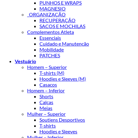
PUNHOS E WRAPS
MAGNESIO
_ORGANIZAÇÃO
RECUPERAÇÃO
SACOS E MOCHILAS
Complementos Atleta
Essenciais
Cuidado e Manutenção
Mobilidade
PATCHES
Vestuário
Homem – Superior
T-shirts (M)
Hoodies e Sleeves (M)
Casacos
Homem – Inferior
Shorts
Calças
Meias
Mulher – Superior
Soutiens Desportivos
T-shirts
Hoodies e Sleeves
Mulher – Inferior