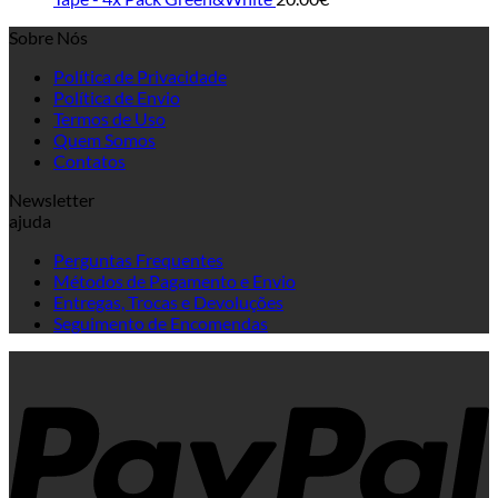
Sobre Nós
Política de Privacidade
Política de Envio
Termos de Uso
Quem Somos
Contatos
Newsletter
ajuda
Perguntas Frequentes
Métodos de Pagamento e Envio
Entregas, Trocas e Devoluções
Seguimento de Encomendas
P