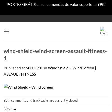
PORTES GRÁTIS em encomendas de valor superior a 99€!
Dismiss
Skip
to
content
wind-shield-wind-screen-assault-fitness-
1
Published
at
900 × 900
in
Wind Shield – Wind Screen |
ASSAULT FITNESS
Both comments and trackbacks are currently closed.
Next
→