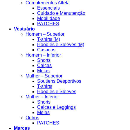
Complementos Atleta
Essenciais
Cuidado e Manutenção
Mobilidade
PATCHES
Vestuário
Homem – Superior
T-shirts (M)
Hoodies e Sleeves (M)
Casacos
Homem – Inferior
Shorts
Calças
Meias
Mulher – Superior
Soutiens Desportivos
T-shirts
Hoodies e Sleeves
Mulher – Inferior
Shorts
Calças e Leggings
Meias
Outros
PATCHES
Marcas