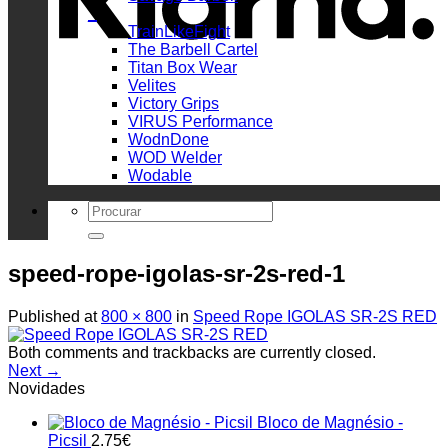
_
TrainLikeFight
The Barbell Cartel
Titan Box Wear
Velites
Victory Grips
VIRUS Performance
WodnDone
WOD Welder
Wodable
Search
for:
speed-rope-igolas-sr-2s-red-1
Published
at
800 × 800
in
Speed Rope IGOLAS SR-2S RED
Both comments and trackbacks are currently closed.
Next
→
Novidades
Bloco de Magnésio -
Picsil
2.75
€