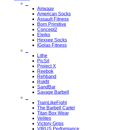
_
Airwaav
American Socks
Assault Fitness
Born Primitive
Concept2
Eleiko
Hexxee Socks
IGolas Fitness
_
Lithe
PicSil
Project X
Reebok
Rehband
Rokfit
SandBar
Savage Barbell
_
TrainLikeFight
The Barbell Cartel
Titan Box Wear
Velites
Victory Grips
VIRUS Performance