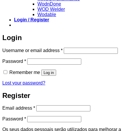
WodnDone
WOD Welder
Wodable
Login / Register
Login
Required
Username or email address
*
Required
Password
*
Remember me
Log in
Lost your password?
Register
Required
Email address
*
Required
Password
*
Os seus dados pessoais serão utilizados para melhorar a