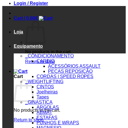
Login / Register
Cart /
0.00
€
Loja
Equipamento
No products in the cart.
_CONDICIONAMENTO
CARDIO
Return to shop
ACESSÓRIOS ASSAULT
PEÇAS REPOSIÇÃO
Cart
CORDAS | SPEED ROPES
_WEIGHTLIFTING
CINTOS
Joelheiras
Tapes
_GINASTICA
ARGOLAS
No products in the cart.
ABMAT
ESTAFAS
Return to shop
PUNHOS E WRAPS
MAGNESIO