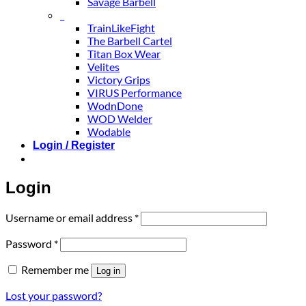
Savage Barbell
_
TrainLikeFight
The Barbell Cartel
Titan Box Wear
Velites
Victory Grips
VIRUS Performance
WodnDone
WOD Welder
Wodable
Login / Register
Login
Required
Username or email address
*
Required
Password
*
Remember me
Log in
Lost your password?