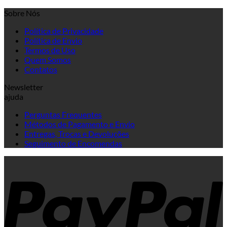
Sobre Nós
Política de Privacidade
Política de Envio
Termos de Uso
Quem Somos
Contatos
Newsletter
ajuda
Perguntas Frequentes
Métodos de Pagamento e Envio
Entregas, Trocas e Devoluções
Seguimento de Encomendas
P