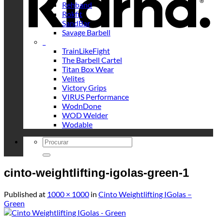
Rehband
Rokfit
SandBar
Savage Barbell
_
TrainLikeFight
The Barbell Cartel
Titan Box Wear
Velites
Victory Grips
VIRUS Performance
WodnDone
WOD Welder
Wodable
Search
for:
cinto-weightlifting-igolas-green-1
Published
at
1000 × 1000
in
Cinto Weightlifting IGolas –
Green