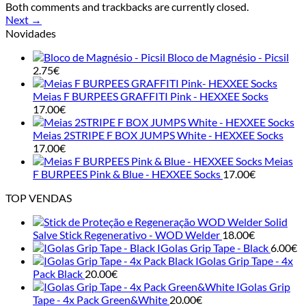
Both comments and trackbacks are currently closed.
Next
→
Novidades
Bloco de Magnésio - Picsil
2.75
€
Meias F BURPEES GRAFFITI Pink - HEXXEE Socks
17.00
€
Meias 2STRIPE F BOX JUMPS White - HEXXEE Socks
17.00
€
Meias
F BURPEES Pink & Blue - HEXXEE Socks
17.00
€
TOP VENDAS
Solid
Salve Stick Regenerativo - WOD Welder
18.00
€
IGolas Grip Tape - Black
6.00
€
IGolas Grip Tape - 4x
Pack Black
20.00
€
IGolas Grip
Tape - 4x Pack Green&White
20.00
€