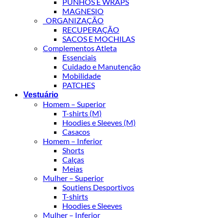
PUNHOS E WRAPS
MAGNESIO
_ORGANIZAÇÃO
RECUPERAÇÃO
SACOS E MOCHILAS
Complementos Atleta
Essenciais
Cuidado e Manutenção
Mobilidade
PATCHES
Vestuário
Homem – Superior
T-shirts (M)
Hoodies e Sleeves (M)
Casacos
Homem – Inferior
Shorts
Calças
Meias
Mulher – Superior
Soutiens Desportivos
T-shirts
Hoodies e Sleeves
Mulher – Inferior