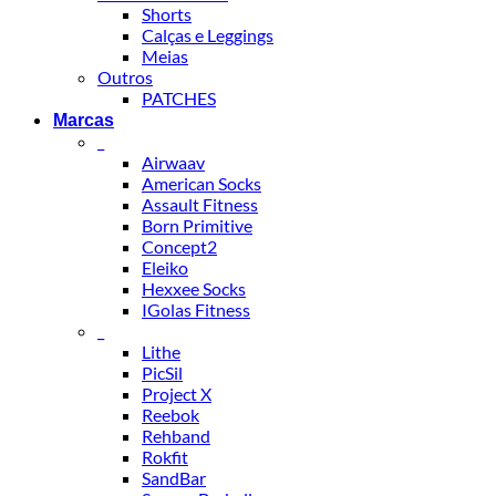
Shorts
Calças e Leggings
Meias
Outros
PATCHES
Marcas
_
Airwaav
American Socks
Assault Fitness
Born Primitive
Concept2
Eleiko
Hexxee Socks
IGolas Fitness
_
Lithe
PicSil
Project X
Reebok
Rehband
Rokfit
SandBar