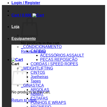
Login / Register
Cart /
0.00
€
Loja
Equipamento
No products in the cart.
_CONDICIONAMENTO
CARDIO
Return to shop
ACESSÓRIOS ASSAULT
PEÇAS REPOSIÇÃO
Cart
CORDAS | SPEED ROPES
_WEIGHTLIFTING
CINTOS
Joelheiras
Tapes
_GINASTICA
ARGOLAS
No products in the cart.
ABMAT
ESTAFAS
Return to shop
PUNHOS E WRAPS
MAGNESIO