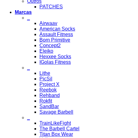
Outros
PATCHES
Marcas
_
Airwaav
American Socks
Assault Fitness
Born Primitive
Concept2
Eleiko
Hexxee Socks
IGolas Fitness
_
Lithe
PicSil
Project X
Reebok
Rehband
Rokfit
SandBar
Savage Barbell
_
TrainLikeFight
The Barbell Cartel
Titan Box Wear