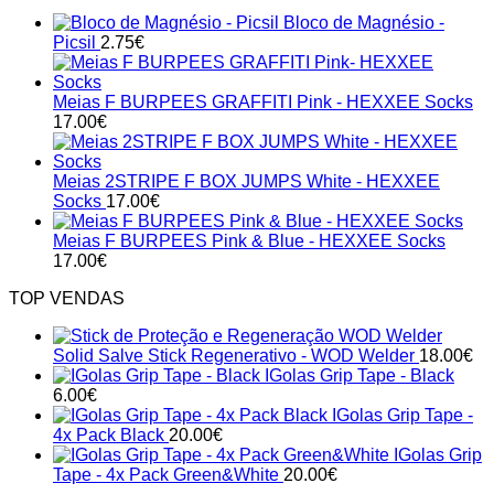
Bloco de Magnésio -
Picsil
2.75
€
Meias F BURPEES GRAFFITI Pink - HEXXEE Socks
17.00
€
Meias 2STRIPE F BOX JUMPS White - HEXXEE
Socks
17.00
€
Meias F BURPEES Pink & Blue - HEXXEE Socks
17.00
€
TOP VENDAS
Solid Salve Stick Regenerativo - WOD Welder
18.00
€
IGolas Grip Tape - Black
6.00
€
IGolas Grip Tape -
4x Pack Black
20.00
€
IGolas Grip
Tape - 4x Pack Green&White
20.00
€