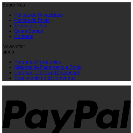
Sobre Nós
Política de Privacidade
Política de Envio
Termos de Uso
Quem Somos
Contatos
Newsletter
ajuda
Perguntas Frequentes
Métodos de Pagamento e Envio
Entregas, Trocas e Devoluções
Seguimento de Encomendas
P