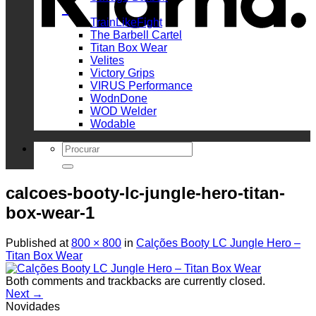
_
TrainLikeFight
The Barbell Cartel
Titan Box Wear
Velites
Victory Grips
VIRUS Performance
WodnDone
WOD Welder
Wodable
Search
for:
calcoes-booty-lc-jungle-hero-titan-
box-wear-1
Published
at
800 × 800
in
Calções Booty LC Jungle Hero –
Titan Box Wear
Both comments and trackbacks are currently closed.
Next
→
Novidades