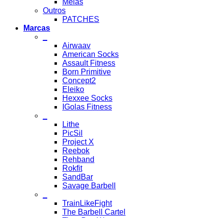
Meias
Outros
PATCHES
Marcas
_
Airwaav
American Socks
Assault Fitness
Born Primitive
Concept2
Eleiko
Hexxee Socks
IGolas Fitness
_
Lithe
PicSil
Project X
Reebok
Rehband
Rokfit
SandBar
Savage Barbell
_
TrainLikeFight
The Barbell Cartel