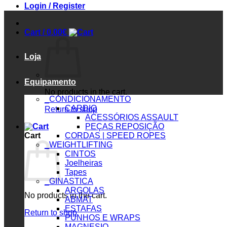
Login / Register
Cart /
0.00
€
Loja
Equipamento
No products in the cart.
_CONDICIONAMENTO
CARDIO
Return to shop
ACESSÓRIOS ASSAULT
PEÇAS REPOSIÇÃO
Cart
CORDAS | SPEED ROPES
_WEIGHTLIFTING
CINTOS
Joelheiras
Tapes
_GINASTICA
ARGOLAS
No products in the cart.
ABMAT
ESTAFAS
Return to shop
PUNHOS E WRAPS
MAGNESIO