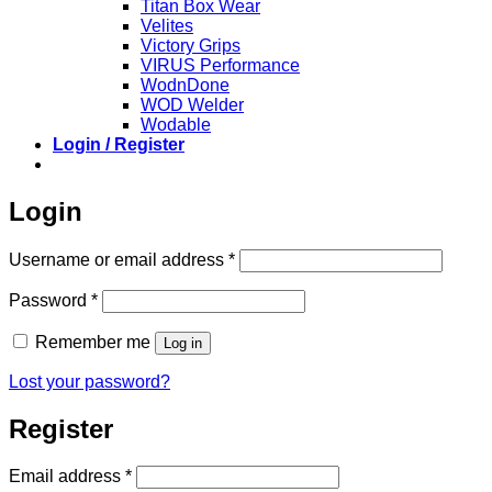
Titan Box Wear
Velites
Victory Grips
VIRUS Performance
WodnDone
WOD Welder
Wodable
Login / Register
Login
Required
Username or email address
*
Required
Password
*
Remember me
Log in
Lost your password?
Register
Required
Email address
*