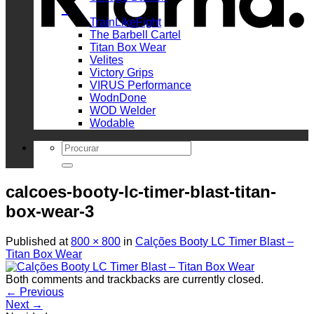
_
TrainLikeFight
The Barbell Cartel
Titan Box Wear
Velites
Victory Grips
VIRUS Performance
WodnDone
WOD Welder
Wodable
Search
for:
calcoes-booty-lc-timer-blast-titan-
box-wear-3
Published
at
800 × 800
in
Calções Booty LC Timer Blast –
Titan Box Wear
Both comments and trackbacks are currently closed.
←
Previous
Next
→