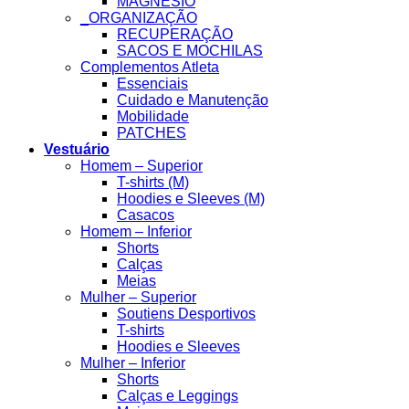
MAGNESIO
_ORGANIZAÇÃO
RECUPERAÇÃO
SACOS E MOCHILAS
Complementos Atleta
Essenciais
Cuidado e Manutenção
Mobilidade
PATCHES
Vestuário
Homem – Superior
T-shirts (M)
Hoodies e Sleeves (M)
Casacos
Homem – Inferior
Shorts
Calças
Meias
Mulher – Superior
Soutiens Desportivos
T-shirts
Hoodies e Sleeves
Mulher – Inferior
Shorts
Calças e Leggings