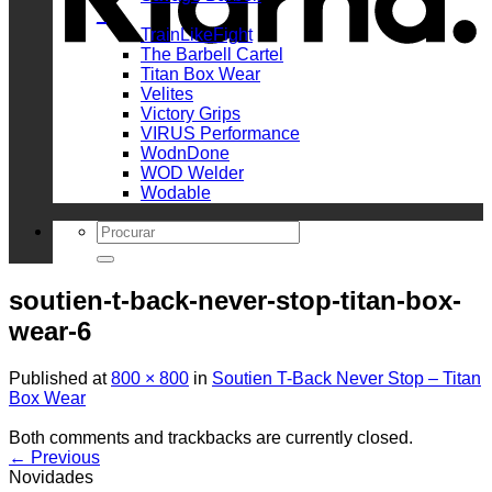
_
TrainLikeFight
The Barbell Cartel
Titan Box Wear
Velites
Victory Grips
VIRUS Performance
WodnDone
WOD Welder
Wodable
Search
for:
soutien-t-back-never-stop-titan-box-
wear-6
Published
at
800 × 800
in
Soutien T-Back Never Stop – Titan
Box Wear
Both comments and trackbacks are currently closed.
←
Previous
Novidades