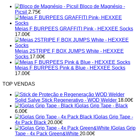
Bloco de Magnésio -
Picsil
2.75
€
Meias F BURPEES GRAFFITI Pink - HEXXEE Socks
17.00
€
Meias 2STRIPE F BOX JUMPS White - HEXXEE
Socks
17.00
€
Meias F BURPEES Pink & Blue - HEXXEE Socks
17.00
€
TOP VENDAS
Solid Salve Stick Regenerativo - WOD Welder
18.00
€
IGolas Grip Tape - Black
6.00
€
IGolas Grip Tape -
4x Pack Black
20.00
€
IGolas Grip
Tape - 4x Pack Green&White
20.00
€