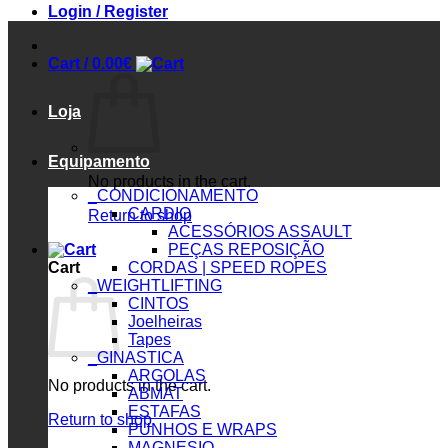
Login / Register
Cart /
0.00
€
Loja
Equipamento
No products in the cart.
_CONDICIONAMENTO
CARDIO
Return to shop
ACESSÓRIOS ASSAULT
PEÇAS REPOSIÇÃO
Cart
CORDAS | SPEED ROPES
_WEIGHTLIFTING
CINTOS
Joelheiras
Tapes
_GINASTICA
ARGOLAS
No products in the cart.
ABMAT
ESTAFAS
Return to shop
PUNHOS E WRAPS
MAGNESIO