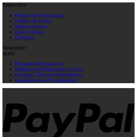
Sobre Nós
Política de Privacidade
Política de Envio
Termos de Uso
Quem Somos
Contatos
Newsletter
ajuda
Perguntas Frequentes
Métodos de Pagamento e Envio
Entregas, Trocas e Devoluções
Seguimento de Encomendas
P