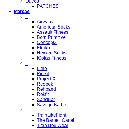
Outros
PATCHES
Marcas
_
Airwaav
American Socks
Assault Fitness
Born Primitive
Concept2
Eleiko
Hexxee Socks
IGolas Fitness
_
Lithe
PicSil
Project X
Reebok
Rehband
Rokfit
SandBar
Savage Barbell
_
TrainLikeFight
The Barbell Cartel
Titan Box Wear