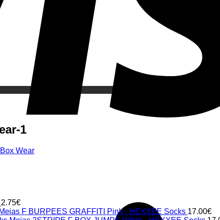
ear-1
n Box Wear
2.75
€
Meias F BURPEES GRAFFITI Pink - HEXXEE Socks
17.00
€