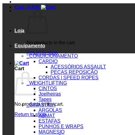
Cart /
0.00
€
Loja
No products in the cart.
Equipamento
Return to shop
_CONDICIONAMENTO
CARDIO
ACESSÓRIOS ASSAULT
Cart
PEÇAS REPOSIÇÃO
CORDAS | SPEED ROPES
_WEIGHTLIFTING
CINTOS
Joelheiras
Tapes
No products in the cart.
_GINASTICA
ARGOLAS
Return to shop
ABMAT
ESTAFAS
PUNHOS E WRAPS
MAGNESIO