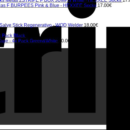
Meias 2STRIPE F BOX JUMPS White - HEXXEE Socks
17.
ias F BURPEES Pink & Blue - HEXXEE Socks
17.00
€
 Salve Stick Regenerativo - WOD Welder
18.00
€
€
x Pack Black
20.00
€
 Tape - 4x Pack Green&White
20.00
€