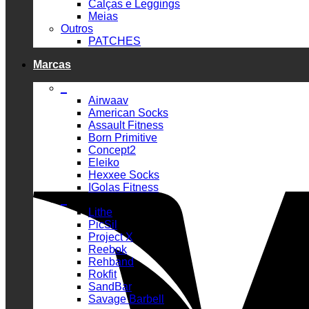
Calças e Leggings
Meias
Outros
PATCHES
Marcas
_
Airwaav
American Socks
Assault Fitness
Born Primitive
Concept2
Eleiko
Hexxee Socks
IGolas Fitness
_
Lithe
PicSil
Project X
Reebok
Rehband
Rokfit
SandBar
Savage Barbell