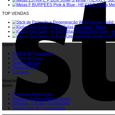
Me
TOP VENDAS
Solid
IGolas Grip Tape - Black
6.00
IGolas Grip Tape - 4
IGolas Grip
Sobre Nós
Política de Privacidade
Política de Envio
Termos de Uso
Quem Somos
Contatos
Newsletter
ajuda
Perguntas Frequentes
Métodos de Pagamento e Envio
Entregas, Trocas e Devoluções
Seguimento de Encomendas