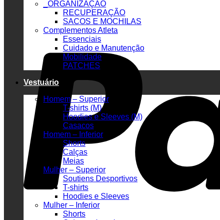
_ORGANIZAÇÃO
RECUPERAÇÃO
SACOS E MOCHILAS
Complementos Atleta
Essenciais
Cuidado e Manutenção
Mobilidade
PATCHES
Vestuário
Homem – Superior
T-shirts (M)
Hoodies e Sleeves (M)
Casacos
Homem – Inferior
Shorts
Calças
Meias
Mulher – Superior
Soutiens Desportivos
T-shirts
Hoodies e Sleeves
Mulher – Inferior
Shorts