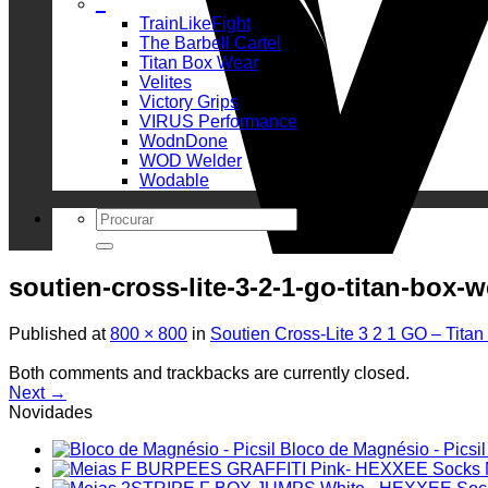
_
TrainLikeFight
The Barbell Cartel
Titan Box Wear
Velites
Victory Grips
VIRUS Performance
WodnDone
WOD Welder
Wodable
Search
for:
soutien-cross-lite-3-2-1-go-titan-box-w
Published
at
800 × 800
in
Soutien Cross-Lite 3 2 1 GO – Tita
Both comments and trackbacks are currently closed.
Next
→
Novidades
Bloco de Magnésio - Picsil