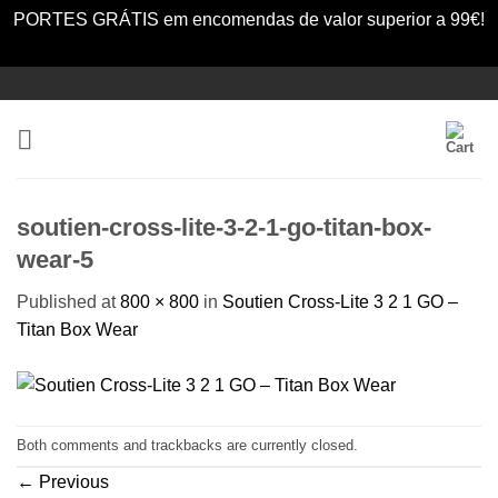
PORTES GRÁTIS em encomendas de valor superior a 99€!
Dismiss
Skip
to
content
soutien-cross-lite-3-2-1-go-titan-box-
wear-5
Published
at
800 × 800
in
Soutien Cross-Lite 3 2 1 GO –
Titan Box Wear
Both comments and trackbacks are currently closed.
←
Previous