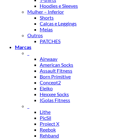
Hoodies e Sleeves
Mulher – Inferior
Shorts
Calças e Leggings
Meias
Outros
PATCHES
Marcas
_
Airwaav
American Socks
Assault Fitness
Born Primitive
Concept2
Eleiko
Hexxee Socks
IGolas Fitness
_
Lithe
PicSil
Project X
Reebok
Rehband