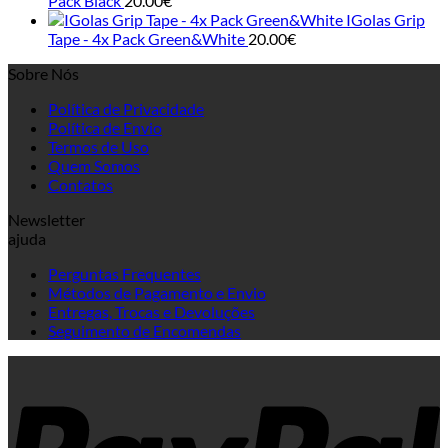
Pack Black
20.00
€
IGolas Grip
Tape - 4x Pack Green&White
20.00
€
Sobre Nós
Política de Privacidade
Política de Envio
Termos de Uso
Quem Somos
Contatos
Newsletter
ajuda
Perguntas Frequentes
Métodos de Pagamento e Envio
Entregas, Trocas e Devoluções
Seguimento de Encomendas
P