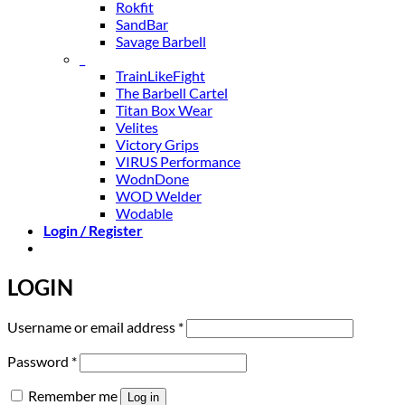
Rokfit
SandBar
Savage Barbell
_
TrainLikeFight
The Barbell Cartel
Titan Box Wear
Velites
Victory Grips
VIRUS Performance
WodnDone
WOD Welder
Wodable
Login / Register
LOGIN
Required
Username or email address
*
Required
Password
*
Remember me
Log in