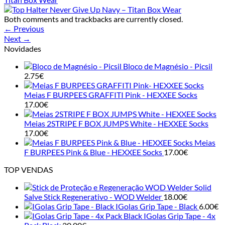
Both comments and trackbacks are currently closed.
←
Previous
Next
→
Novidades
Bloco de Magnésio - Picsil
2.75
€
Meias F BURPEES GRAFFITI Pink - HEXXEE Socks
17.00
€
Meias 2STRIPE F BOX JUMPS White - HEXXEE Socks
17.00
€
Meias
F BURPEES Pink & Blue - HEXXEE Socks
17.00
€
TOP VENDAS
Solid
Salve Stick Regenerativo - WOD Welder
18.00
€
IGolas Grip Tape - Black
6.00
€
IGolas Grip Tape - 4x