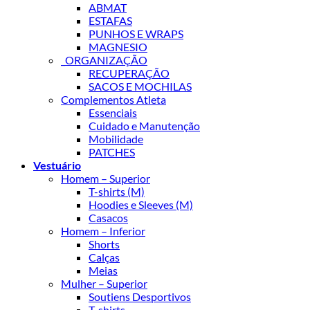
ABMAT
ESTAFAS
PUNHOS E WRAPS
MAGNESIO
_ORGANIZAÇÃO
RECUPERAÇÃO
SACOS E MOCHILAS
Complementos Atleta
Essenciais
Cuidado e Manutenção
Mobilidade
PATCHES
Vestuário
Homem – Superior
T-shirts (M)
Hoodies e Sleeves (M)
Casacos
Homem – Inferior
Shorts
Calças
Meias
Mulher – Superior
Soutiens Desportivos
T-shirts