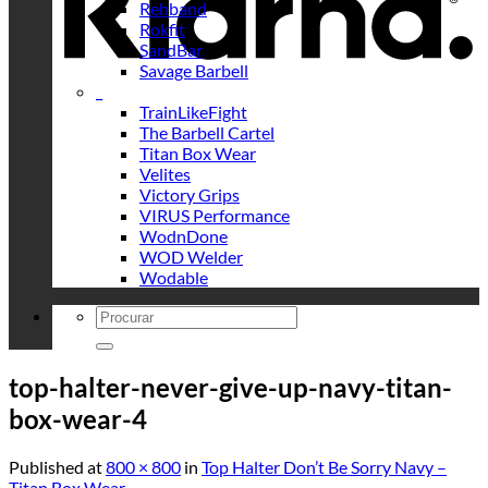
Rehband
Rokfit
SandBar
Savage Barbell
_
TrainLikeFight
The Barbell Cartel
Titan Box Wear
Velites
Victory Grips
VIRUS Performance
WodnDone
WOD Welder
Wodable
Search
for:
top-halter-never-give-up-navy-titan-
box-wear-4
Published
at
800 × 800
in
Top Halter Don’t Be Sorry Navy –
Titan Box Wear