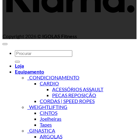
Copyright 2026 ©
IGOLAS Fitness
Search
for:
Loja
Equipamento
_CONDICIONAMENTO
CARDIO
ACESSÓRIOS ASSAULT
PEÇAS REPOSIÇÃO
CORDAS | SPEED ROPES
_WEIGHTLIFTING
CINTOS
Joelheiras
Tapes
_GINASTICA
ARGOLAS