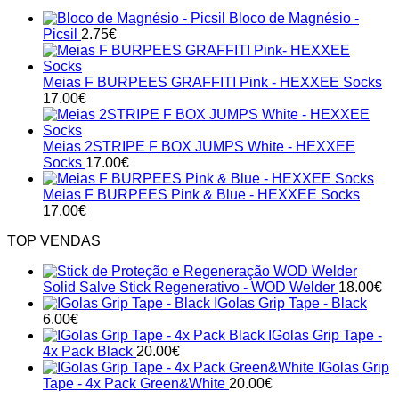
Bloco de Magnésio -
Picsil
2.75
€
Meias F BURPEES GRAFFITI Pink - HEXXEE Socks
17.00
€
Meias 2STRIPE F BOX JUMPS White - HEXXEE
Socks
17.00
€
Meias F BURPEES Pink & Blue - HEXXEE Socks
17.00
€
TOP VENDAS
Solid Salve Stick Regenerativo - WOD Welder
18.00
€
IGolas Grip Tape - Black
6.00
€
IGolas Grip Tape -
4x Pack Black
20.00
€
IGolas Grip
Tape - 4x Pack Green&White
20.00
€