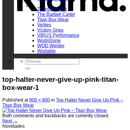
_
TrainLikeFight
The Barbell Cartel
Titan Box Wear
Velites
Victory Grips
VIRUS Performance
WodnDone
WOD Welder
Wodable
Search
for:
top-halter-never-give-up-pink-titan-
box-wear-1
Published
at
800 × 800
in
Top Halter Never Give Up Pink –
Titan Box Wear
Both comments and trackbacks are currently closed.
Next
→
Novidades