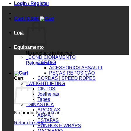
Login / Register
Cart /
0.00
€
Loja
Equipamento
No products in the cart.
_CONDICIONAMENTO
CARDIO
Return to shop
ACESSÓRIOS ASSAULT
PEÇAS REPOSIÇÃO
Cart
CORDAS | SPEED ROPES
_WEIGHTLIFTING
CINTOS
Joelheiras
Tapes
_GINASTICA
ARGOLAS
No products in the cart.
ABMAT
ESTAFAS
Return to shop
PUNHOS E WRAPS
MAGNESIO