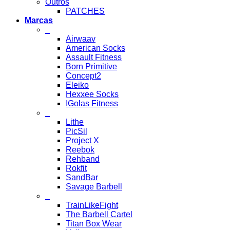
Outros
PATCHES
Marcas
_
Airwaav
American Socks
Assault Fitness
Born Primitive
Concept2
Eleiko
Hexxee Socks
IGolas Fitness
_
Lithe
PicSil
Project X
Reebok
Rehband
Rokfit
SandBar
Savage Barbell
_
TrainLikeFight
The Barbell Cartel
Titan Box Wear