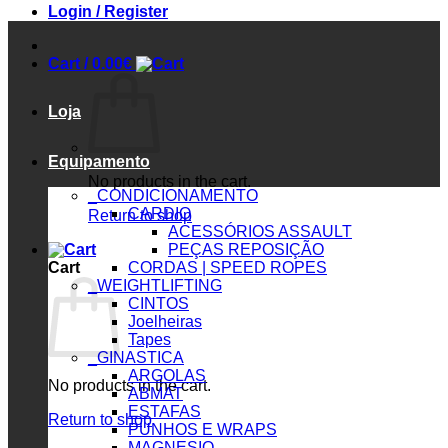
Login / Register
Cart /
0.00
€
Loja
Equipamento
No products in the cart.
_CONDICIONAMENTO
CARDIO
Return to shop
ACESSÓRIOS ASSAULT
PEÇAS REPOSIÇÃO
Cart
CORDAS | SPEED ROPES
_WEIGHTLIFTING
CINTOS
Joelheiras
Tapes
_GINASTICA
ARGOLAS
No products in the cart.
ABMAT
ESTAFAS
Return to shop
PUNHOS E WRAPS
MAGNESIO