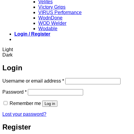
Velites
Victory Grips
VIRUS Performance
WodnDone
WOD Welder
Wodable
Login / Register
Light
Dark
Login
Required
Username or email address
*
Required
Password
*
Remember me
Log in
Lost your password?
Register