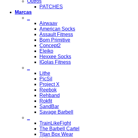
Outros
PATCHES
Marcas
_
Airwaav
American Socks
Assault Fitness
Born Primitive
Concept2
Eleiko
Hexxee Socks
IGolas Fitness
_
Lithe
PicSil
Project X
Reebok
Rehband
Rokfit
SandBar
Savage Barbell
_
TrainLikeFight
The Barbell Cartel
Titan Box Wear