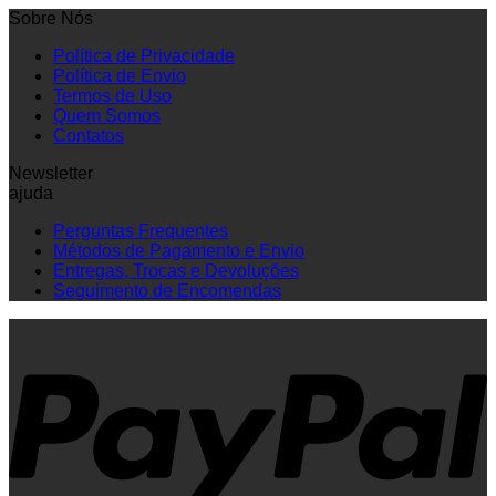
Sobre Nós
Política de Privacidade
Política de Envio
Termos de Uso
Quem Somos
Contatos
Newsletter
ajuda
Perguntas Frequentes
Métodos de Pagamento e Envio
Entregas, Trocas e Devoluções
Seguimento de Encomendas
P