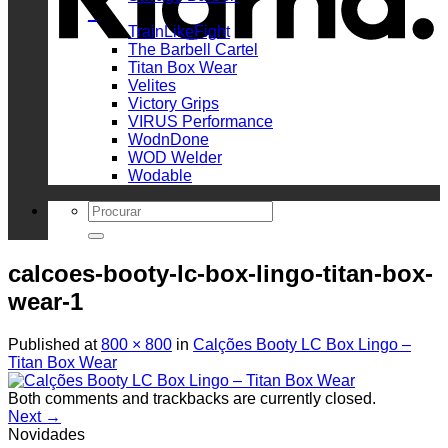
_
TrainLikeFight
The Barbell Cartel
Titan Box Wear
Velites
Victory Grips
VIRUS Performance
WodnDone
WOD Welder
Wodable
Search
for:
calcoes-booty-lc-box-lingo-titan-box-
wear-1
Published
at
800 × 800
in
Calções Booty LC Box Lingo –
Titan Box Wear
Both comments and trackbacks are currently closed.
Next
→
Novidades