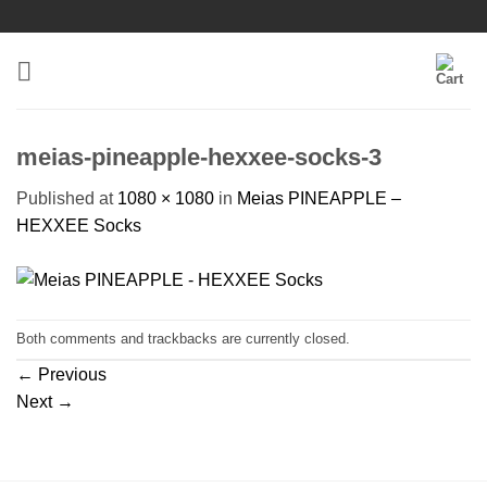
Skip
to
content
meias-pineapple-hexxee-socks-3
Published
at
1080 × 1080
in
Meias PINEAPPLE –
HEXXEE Socks
Both comments and trackbacks are currently closed.
←
Previous
Next
→