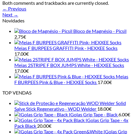
Both comments and trackbacks are currently closed.
←
Previous
Next
→
Novidades
Bloco de Magnésio - Picsil
2.75
€
Meias F BURPEES GRAFFITI Pink - HEXXEE Socks
17.00
€
Meias 2STRIPE F BOX JUMPS White - HEXXEE Socks
17.00
€
Meias
F BURPEES Pink & Blue - HEXXEE Socks
17.00
€
TOP VENDAS
Solid
Salve Stick Regenerativo - WOD Welder
18.00
€
IGolas Grip Tape - Black
6.00
€
IGolas Grip Tape - 4x
Pack Black
20.00
€
IGolas Grip