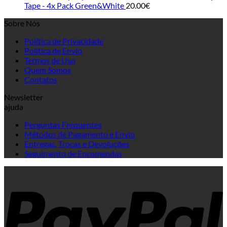
Tape - 4x Pack Green&White
20.00
€
Sobre Nós
Política de Privacidade
Política de Envio
Termos de Uso
Quem Somos
Contatos
Newsletter
ajuda
Perguntas Frequentes
Métodos de Pagamento e Envio
Entregas, Trocas e Devoluções
Seguimento de Encomendas
P