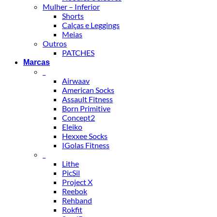
Mulher – Inferior
Shorts
Calças e Leggings
Meias
Outros
PATCHES
Marcas
_
Airwaav
American Socks
Assault Fitness
Born Primitive
Concept2
Eleiko
Hexxee Socks
IGolas Fitness
_
Lithe
PicSil
Project X
Reebok
Rehband
Rokfit