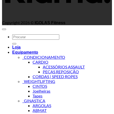
Copyright 2026 ©
IGOLAS Fitness
Search
for:
Loja
Equipamento
_CONDICIONAMENTO
CARDIO
ACESSÓRIOS ASSAULT
PEÇAS REPOSIÇÃO
CORDAS | SPEED ROPES
_WEIGHTLIFTING
CINTOS
Joelheiras
Tapes
_GINASTICA
ARGOLAS
ABMAT