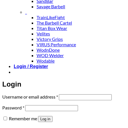
SandBar
Savage Barbell
_
TrainLikeFight
The Barbell Cartel
Titan Box Wear
Velites
Victory Grips
VIRUS Performance
WodnDone
WOD Welder
Wodable
Login / Register
Login
Required
Username or email address
*
Required
Password
*
Remember me
Log in