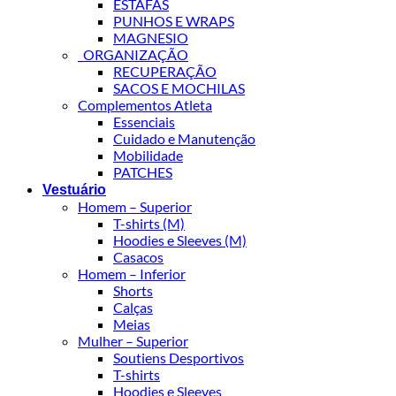
ESTAFAS
PUNHOS E WRAPS
MAGNESIO
_ORGANIZAÇÃO
RECUPERAÇÃO
SACOS E MOCHILAS
Complementos Atleta
Essenciais
Cuidado e Manutenção
Mobilidade
PATCHES
Vestuário
Homem – Superior
T-shirts (M)
Hoodies e Sleeves (M)
Casacos
Homem – Inferior
Shorts
Calças
Meias
Mulher – Superior
Soutiens Desportivos
T-shirts
Hoodies e Sleeves