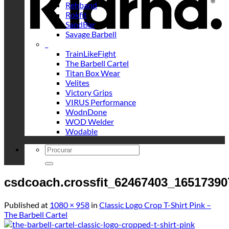
Rehband
Rokfit
SandBar
Savage Barbell
_
TrainLikeFight
The Barbell Cartel
Titan Box Wear
Velites
Victory Grips
VIRUS Performance
WodnDone
WOD Welder
Wodable
Search
for:
csdcoach.crossfit_62467403_1651739
Published
at
1080 × 958
in
Classic Logo Crop T-Shirt Pink –
The Barbell Cartel