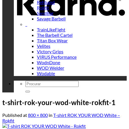
Rehband
Rokfit
SandBar
Savage Barbell
_
TrainLikeFight
The Barbell Cartel
Titan Box Wear
Velites
Victory Grips
VIRUS Performance
WodnDone
WOD Welder
Wodable
Search
for:
t-shirt-rok-your-wod-white-rokfit-1
Published
at
800 × 800
in
T-shirt ROK YOUR WOD White –
Rokfit