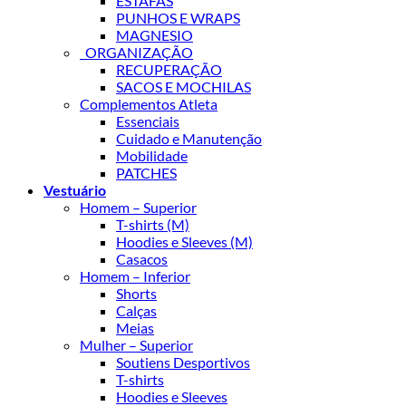
ESTAFAS
PUNHOS E WRAPS
MAGNESIO
_ORGANIZAÇÃO
RECUPERAÇÃO
SACOS E MOCHILAS
Complementos Atleta
Essenciais
Cuidado e Manutenção
Mobilidade
PATCHES
Vestuário
Homem – Superior
T-shirts (M)
Hoodies e Sleeves (M)
Casacos
Homem – Inferior
Shorts
Calças
Meias
Mulher – Superior
Soutiens Desportivos
T-shirts
Hoodies e Sleeves