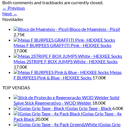
Both comments and trackbacks are currently closed.
←
Previous
Next
→
Novidades
Bloco de Magnésio - Picsil
2.75
€
Meias F BURPEES GRAFFITI Pink - HEXXEE Socks
17.00
€
Meias 2STRIPE F BOX JUMPS White - HEXXEE Socks
17.00
€
Meias
F BURPEES Pink & Blue - HEXXEE Socks
17.00
€
TOP VENDAS
Solid
Salve Stick Regenerativo - WOD Welder
18.00
€
IGolas Grip Tape - Black
6.00
€
IGolas Grip Tape - 4x
Pack Black
20.00
€
IGolas Grip