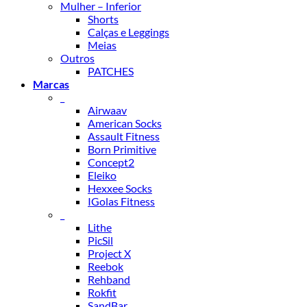
Mulher – Inferior
Shorts
Calças e Leggings
Meias
Outros
PATCHES
Marcas
_
Airwaav
American Socks
Assault Fitness
Born Primitive
Concept2
Eleiko
Hexxee Socks
IGolas Fitness
_
Lithe
PicSil
Project X
Reebok
Rehband
Rokfit
SandBar