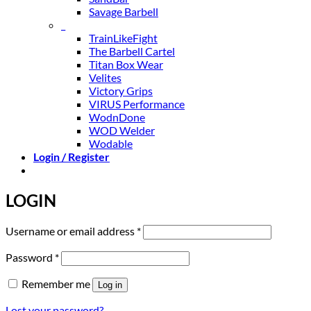
Savage Barbell
_
TrainLikeFight
The Barbell Cartel
Titan Box Wear
Velites
Victory Grips
VIRUS Performance
WodnDone
WOD Welder
Wodable
Login / Register
LOGIN
Required
Username or email address
*
Required
Password
*
Remember me
Log in
Lost your password?