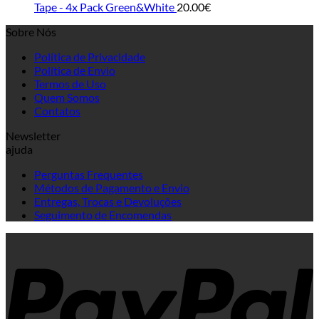
Tape - 4x Pack Green&White
20.00
€
Sobre Nós
Política de Privacidade
Política de Envio
Termos de Uso
Quem Somos
Contatos
Newsletter
ajuda
Perguntas Frequentes
Métodos de Pagamento e Envio
Entregas, Trocas e Devoluções
Seguimento de Encomendas
P