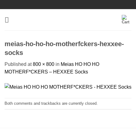
Skip
to
content
meias-ho-ho-ho-motherfckers-hexxee-
socks
Published
at
800 × 800
in
Meias HO HO HO
MOTHERF*CKERS – HEXXEE Socks
Both comments and trackbacks are currently closed.