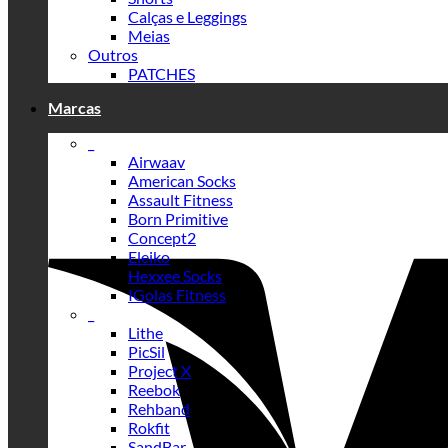
Calças e Leggings
Meias
Outros
PATCHES
Marcas
_
Airwaav
American Socks
Assault Fitness
Born Primitive
Concept2
Eleiko
Hexxee Socks
IGolas Fitness
_
Lithe
PicSil
Project X
Reebok
Rehband
Rokfit
SandBar