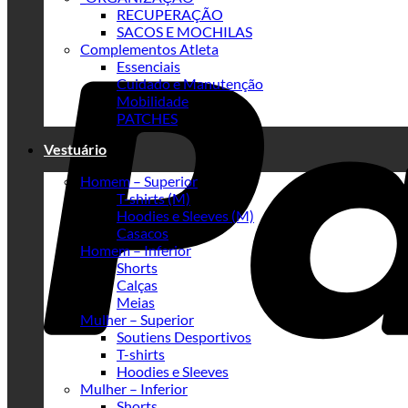
RECUPERAÇÃO
SACOS E MOCHILAS
Complementos Atleta
Essenciais
Cuidado e Manutenção
Mobilidade
PATCHES
Vestuário
Homem – Superior
T-shirts (M)
Hoodies e Sleeves (M)
Casacos
Homem – Inferior
Shorts
Calças
Meias
Mulher – Superior
Soutiens Desportivos
T-shirts
Hoodies e Sleeves
Mulher – Inferior
Shorts