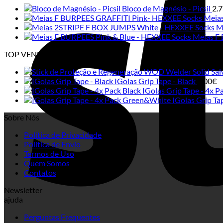
Bloco de Magnésio - Picsil
2.
Meia
M
Meias F 
TOP VENDAS
Solid Sa
IGolas Grip Tape - Black
6.00
€
IGolas Grip Tape - 4x P
IGolas Grip T
Sobre Nós
Política de Privacidade
Política de Envio
Termos de Uso
Quem Somos
Contatos
Newsletter
ajuda
Perguntas Frequentes