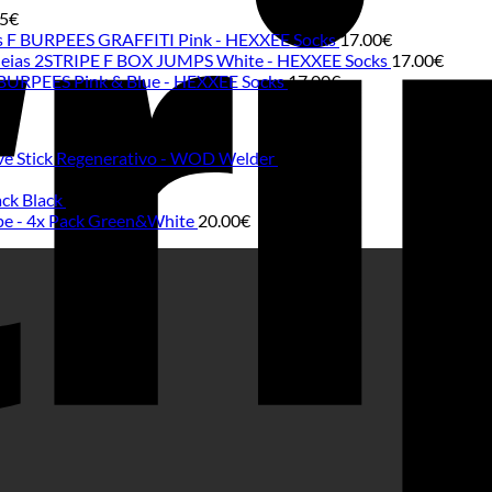
75
€
s F BURPEES GRAFFITI Pink - HEXXEE Socks
17.00
€
eias 2STRIPE F BOX JUMPS White - HEXXEE Socks
17.00
€
BURPEES Pink & Blue - HEXXEE Socks
17.00
€
lve Stick Regenerativo - WOD Welder
18.00
€
ack Black
20.00
€
ape - 4x Pack Green&White
20.00
€