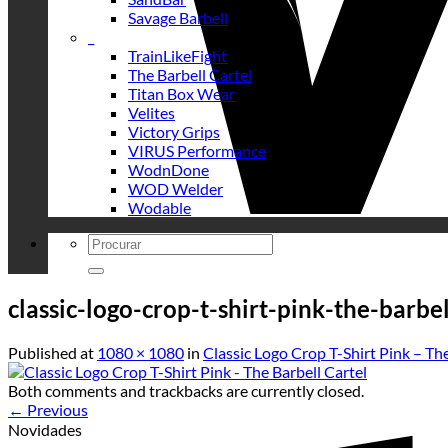
Savage Barbell
_
TrainLikeFight
The Barbell Cartel
Titan Box Wear
Velites
Victory Grips
VIRUS Performance
WodnDone
WOD Welder
Wodable
Search
for:
classic-logo-crop-t-shirt-pink-the-barbel
Published
at
1080 × 1080
in
Classic Logo Crop T-Shirt Pink – The
Both comments and trackbacks are currently closed.
←
Previous
Novidades