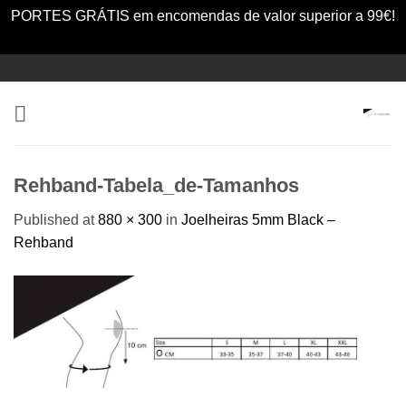
PORTES GRÁTIS em encomendas de valor superior a 99€!
Dismiss
Skip
to
content
Rehband-Tabela_de-Tamanhos
Published
at
880 × 300
in
Joelheiras 5mm Black –
Rehband