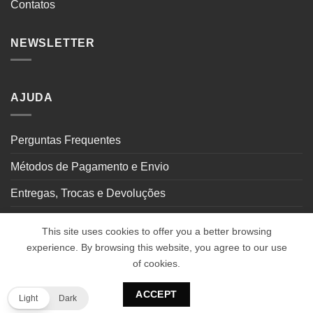
Contatos
NEWSLETTER
AJUDA
Perguntas Frequentes
Métodos de Pagamento e Envio
Entregas, Trocas e Devoluções
Seguimento de Encomendas
This site uses cookies to offer you a better browsing
experience. By browsing this website, you agree to our use
of cookies.
PayPal
Visa
Stripe
MasterCard
Klarna
ACCEPT
Copyright 2026 ©
IGOLAS Fitness
Light
Dark