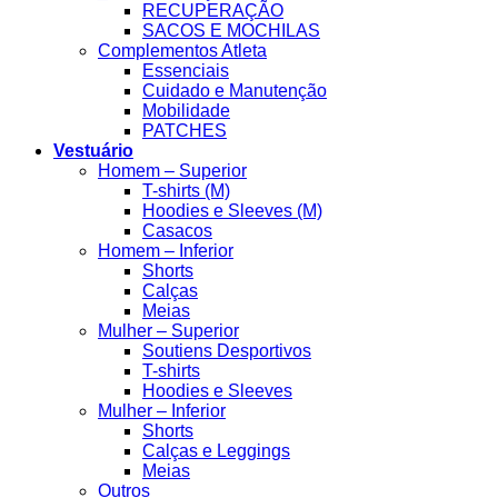
RECUPERAÇÃO
SACOS E MOCHILAS
Complementos Atleta
Essenciais
Cuidado e Manutenção
Mobilidade
PATCHES
Vestuário
Homem – Superior
T-shirts (M)
Hoodies e Sleeves (M)
Casacos
Homem – Inferior
Shorts
Calças
Meias
Mulher – Superior
Soutiens Desportivos
T-shirts
Hoodies e Sleeves
Mulher – Inferior
Shorts
Calças e Leggings
Meias
Outros