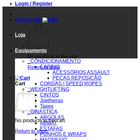
Login / Register
Cart /
0.00
€
Loja
Equipamento
No products in the cart.
_CONDICIONAMENTO
CARDIO
Return to shop
ACESSÓRIOS ASSAULT
PEÇAS REPOSIÇÃO
Cart
CORDAS | SPEED ROPES
_WEIGHTLIFTING
CINTOS
Joelheiras
Tapes
_GINASTICA
ARGOLAS
No products in the cart.
ABMAT
ESTAFAS
Return to shop
PUNHOS E WRAPS
MAGNESIO