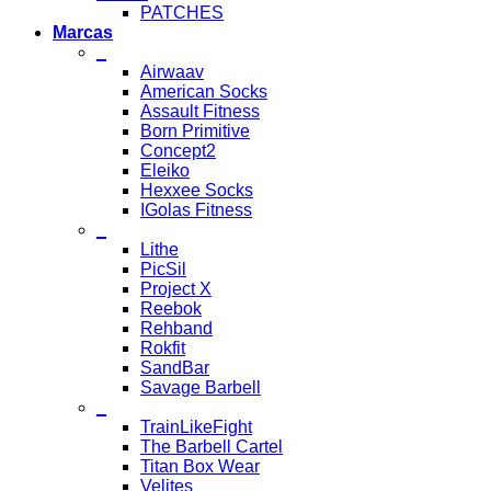
PATCHES
Marcas
_
Airwaav
American Socks
Assault Fitness
Born Primitive
Concept2
Eleiko
Hexxee Socks
IGolas Fitness
_
Lithe
PicSil
Project X
Reebok
Rehband
Rokfit
SandBar
Savage Barbell
_
TrainLikeFight
The Barbell Cartel
Titan Box Wear
Velites