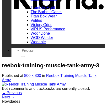
_
TrainLikeFight
The Barbell Cartel
Titan Box Wear
Velites
Victory Grips
VIRUS Performance
WodnDone
WOD Welder
Wodable
Search
for:
reebok-training-muscle-tank-army-3
Published
at
800 × 800
in
Reebok Training Muscle Tank
Army
Both comments and trackbacks are currently closed.
←
Previous
Next
→
Novidades