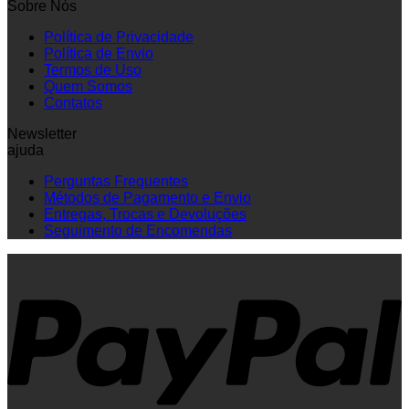
Sobre Nós
Política de Privacidade
Política de Envio
Termos de Uso
Quem Somos
Contatos
Newsletter
ajuda
Perguntas Frequentes
Métodos de Pagamento e Envio
Entregas, Trocas e Devoluções
Seguimento de Encomendas
P