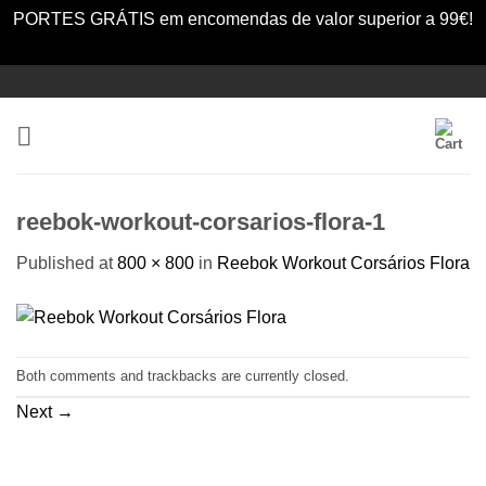
PORTES GRÁTIS em encomendas de valor superior a 99€!
Dismiss
Skip
to
content
reebok-workout-corsarios-flora-1
Published
at
800 × 800
in
Reebok Workout Corsários Flora
Both comments and trackbacks are currently closed.
Next
→