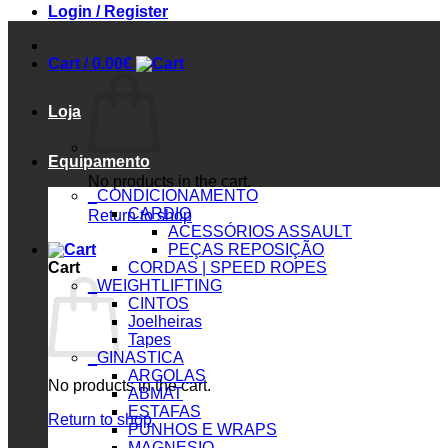
Login / Register
Cart /
0.00
€
Loja
Equipamento
No products in the cart.
_CONDICIONAMENTO
CARDIO
Return to shop
ACESSÓRIOS ASSAULT
PEÇAS REPOSIÇÃO
Cart
CORDAS | SPEED ROPES
_WEIGHTLIFTING
CINTOS
Joelheiras
Tapes
_GINASTICA
ARGOLAS
No products in the cart.
ABMAT
ESTAFAS
Return to shop
PUNHOS E WRAPS
MAGNESIO