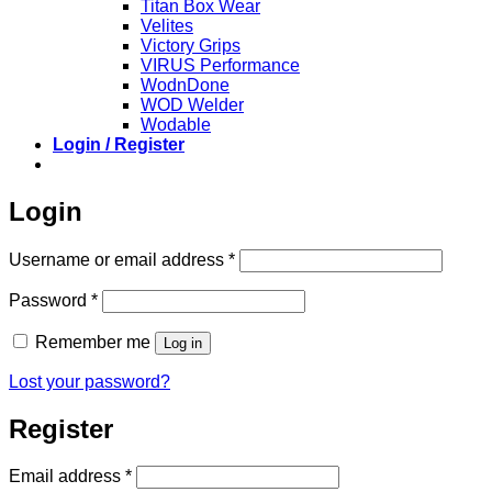
Titan Box Wear
Velites
Victory Grips
VIRUS Performance
WodnDone
WOD Welder
Wodable
Login / Register
Login
Required
Username or email address
*
Required
Password
*
Remember me
Log in
Lost your password?
Register
Required
Email address
*