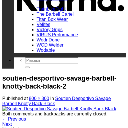
_
TrainLikeFight
The Barbell Cartel
Titan Box Wear
Velites
Victory Grips
VIRUS Performance
WodnDone
WOD Welder
Wodable
Search
for:
soutien-desportivo-savage-barbell-
knotty-back-black-2
Published
at
800 × 800
in
Soutien Desportivo Savage
Barbell Knotty Back Black
Both comments and trackbacks are currently closed.
←
Previous
Next
→