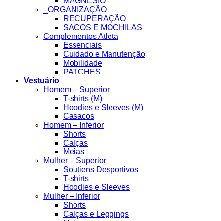
MAGNESIO
_ORGANIZAÇÃO
RECUPERAÇÃO
SACOS E MOCHILAS
Complementos Atleta
Essenciais
Cuidado e Manutenção
Mobilidade
PATCHES
Vestuário
Homem – Superior
T-shirts (M)
Hoodies e Sleeves (M)
Casacos
Homem – Inferior
Shorts
Calças
Meias
Mulher – Superior
Soutiens Desportivos
T-shirts
Hoodies e Sleeves
Mulher – Inferior
Shorts
Calças e Leggings