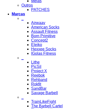
Meias
Outros
PATCHES
Marcas
_
Airwaav
American Socks
Assault Fitness
Born Primitive
Concept2
Eleiko
Hexxee Socks
IGolas Fitness
_
Lithe
PicSil
Project X
Reebok
Rehband
Rokfit
SandBar
Savage Barbell
_
TrainLikeFight
The Barbell Cartel