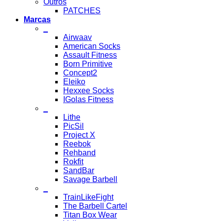
Outros
PATCHES
Marcas
_
Airwaav
American Socks
Assault Fitness
Born Primitive
Concept2
Eleiko
Hexxee Socks
IGolas Fitness
_
Lithe
PicSil
Project X
Reebok
Rehband
Rokfit
SandBar
Savage Barbell
_
TrainLikeFight
The Barbell Cartel
Titan Box Wear