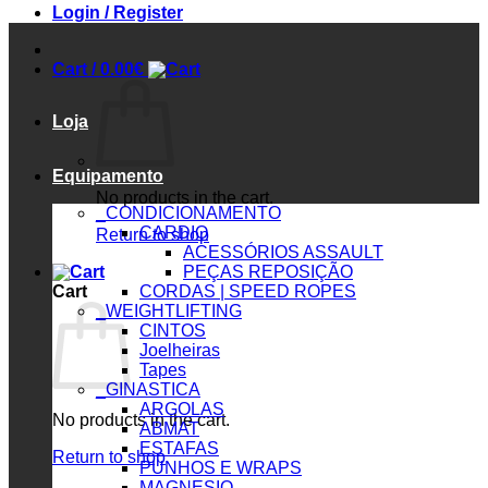
Login / Register
Cart /
0.00
€
Loja
Equipamento
No products in the cart.
_CONDICIONAMENTO
CARDIO
Return to shop
ACESSÓRIOS ASSAULT
PEÇAS REPOSIÇÃO
Cart
CORDAS | SPEED ROPES
_WEIGHTLIFTING
CINTOS
Joelheiras
Tapes
_GINASTICA
ARGOLAS
No products in the cart.
ABMAT
ESTAFAS
Return to shop
PUNHOS E WRAPS
MAGNESIO