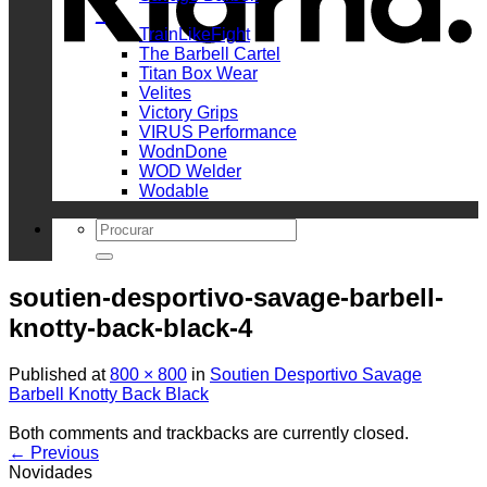
_
TrainLikeFight
The Barbell Cartel
Titan Box Wear
Velites
Victory Grips
VIRUS Performance
WodnDone
WOD Welder
Wodable
Search
for:
soutien-desportivo-savage-barbell-
knotty-back-black-4
Published
at
800 × 800
in
Soutien Desportivo Savage
Barbell Knotty Back Black
Both comments and trackbacks are currently closed.
←
Previous
Novidades