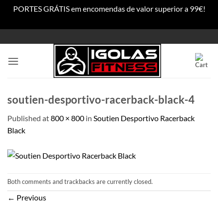
PORTES GRÁTIS em encomendas de valor superior a 99€!
Dismiss
Skip
to
content
soutien-desportivo-racerback-black-4
Published
at
800 × 800
in
Soutien Desportivo Racerback
Black
Both comments and trackbacks are currently closed.
←
Previous