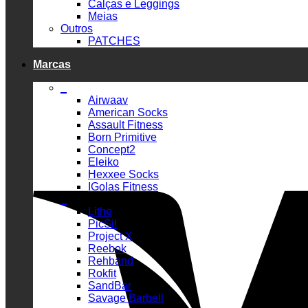
Calças e Leggings
Meias
Outros
PATCHES
Marcas
_
Airwaav
American Socks
Assault Fitness
Born Primitive
Concept2
Eleiko
Hexxee Socks
IGolas Fitness
_
Lithe
PicSil
Project X
Reebok
Rehband
Rokfit
SandBar
Savage Barbell