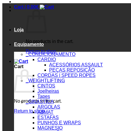
Cart /
0.00
€
Loja
No products in the cart.
Equipamento
Return to shop
_CONDICIONAMENTO
CARDIO
ACESSÓRIOS ASSAULT
Cart
PEÇAS REPOSIÇÃO
CORDAS | SPEED ROPES
_WEIGHTLIFTING
CINTOS
Joelheiras
Tapes
No products in the cart.
_GINASTICA
ARGOLAS
Return to shop
ABMAT
ESTAFAS
PUNHOS E WRAPS
MAGNESIO