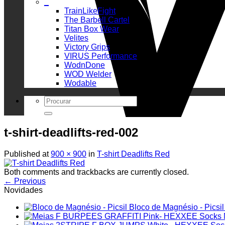
_
TrainLikeFight
The Barbell Cartel
Titan Box Wear
Velites
Victory Grips
VIRUS Performance
WodnDone
WOD Welder
Wodable
Search
for:
t-shirt-deadlifts-red-002
Published
at
900 × 900
in
T-shirt Deadlifts Red
Both comments and trackbacks are currently closed.
←
Previous
Novidades
Bloco de Magnésio - Picsil