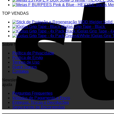
Me
TOP VENDAS
Solid
IGolas Grip Tape - Black
6.00
IGolas Grip Tape - 4
IGolas Grip
Sobre Nós
Política de Privacidade
Política de Envio
Termos de Uso
Quem Somos
Contatos
Newsletter
ajuda
Perguntas Frequentes
Métodos de Pagamento e Envio
Entregas, Trocas e Devoluções
Seguimento de Encomendas