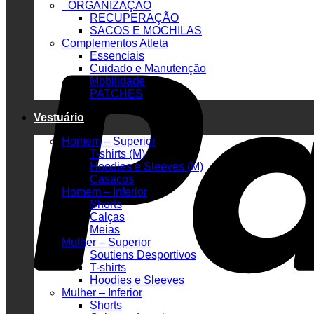
_ORGANIZAÇÃO
RECUPERAÇÃO
SACOS E MOCHILAS
Complementos Atleta
Essenciais
Cuidado e Manutenção
Mobilidade
PATCHES
Vestuário
Homem – Superior
T-shirts (M)
Hoodies e Sleeves (M)
Casacos
Homem – Inferior
Shorts
Calças
Meias
Mulher – Superior
Soutiens Desportivos
T-shirts
Hoodies e Sleeves
Mulher – Inferior
Shorts