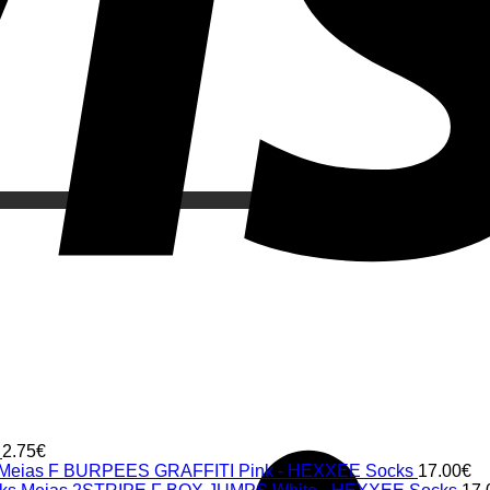
2.75
€
Meias F BURPEES GRAFFITI Pink - HEXXEE Socks
17.00
€