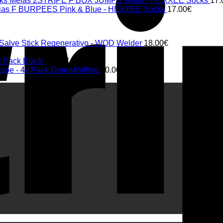
Meias 2STRIPE F BOX JUMPS White - HEXXEE Socks
17.
ias F BURPEES Pink & Blue - HEXXEE Socks
17.00
€
 Salve Stick Regenerativo - WOD Welder
18.00
€
€
x Pack Black
20.00
€
 Tape - 4x Pack Green&White
20.00
€