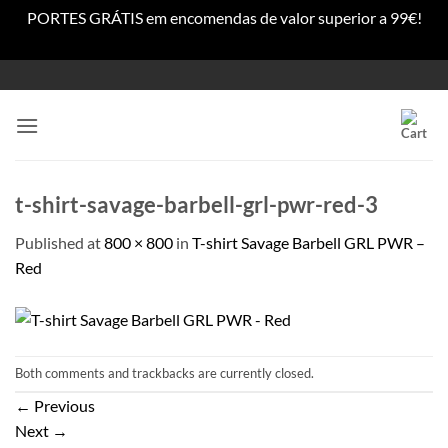
PORTES GRÁTIS em encomendas de valor superior a 99€!
Dismiss
Skip
to
content
t-shirt-savage-barbell-grl-pwr-red-3
Published
at
800 × 800
in
T-shirt Savage Barbell GRL PWR –
Red
Both comments and trackbacks are currently closed.
←
Previous
Next
→