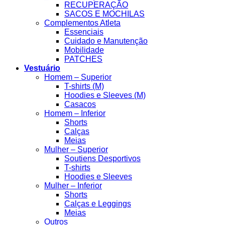
RECUPERAÇÃO
SACOS E MOCHILAS
Complementos Atleta
Essenciais
Cuidado e Manutenção
Mobilidade
PATCHES
Vestuário
Homem – Superior
T-shirts (M)
Hoodies e Sleeves (M)
Casacos
Homem – Inferior
Shorts
Calças
Meias
Mulher – Superior
Soutiens Desportivos
T-shirts
Hoodies e Sleeves
Mulher – Inferior
Shorts
Calças e Leggings
Meias
Outros