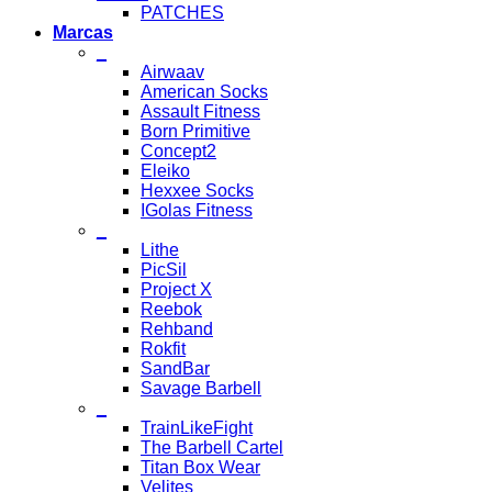
PATCHES
Marcas
_
Airwaav
American Socks
Assault Fitness
Born Primitive
Concept2
Eleiko
Hexxee Socks
IGolas Fitness
_
Lithe
PicSil
Project X
Reebok
Rehband
Rokfit
SandBar
Savage Barbell
_
TrainLikeFight
The Barbell Cartel
Titan Box Wear
Velites