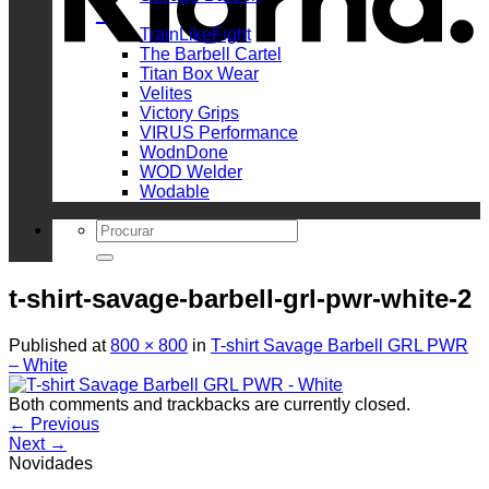
_
TrainLikeFight
The Barbell Cartel
Titan Box Wear
Velites
Victory Grips
VIRUS Performance
WodnDone
WOD Welder
Wodable
Search
for:
t-shirt-savage-barbell-grl-pwr-white-2
Published
at
800 × 800
in
T-shirt Savage Barbell GRL PWR
– White
Both comments and trackbacks are currently closed.
←
Previous
Next
→
Novidades