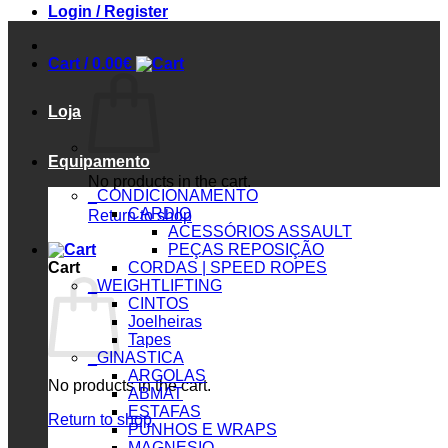
Login / Register
Cart /
0.00
€
Loja
Equipamento
No products in the cart.
_CONDICIONAMENTO
CARDIO
Return to shop
ACESSÓRIOS ASSAULT
PEÇAS REPOSIÇÃO
Cart
CORDAS | SPEED ROPES
_WEIGHTLIFTING
CINTOS
Joelheiras
Tapes
_GINASTICA
ARGOLAS
No products in the cart.
ABMAT
ESTAFAS
Return to shop
PUNHOS E WRAPS
MAGNESIO