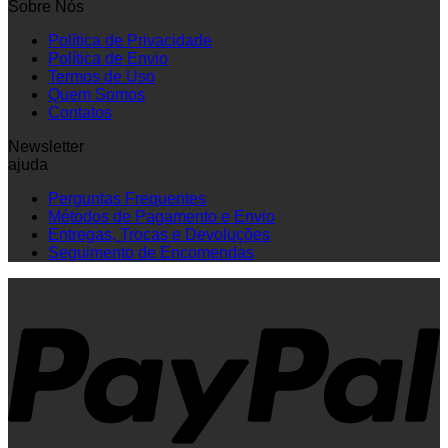
Sobre Nós
Política de Privacidade
Política de Envio
Termos de Uso
Quem Somos
Contatos
Newsletter
ajuda
Perguntas Frequentes
Métodos de Pagamento e Envio
Entregas, Trocas e Devoluções
Seguimento de Encomendas
P