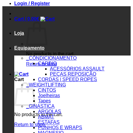
Login / Register
Cart /
0.00
€
Loja
Equipamento
No products in the cart.
_CONDICIONAMENTO
CARDIO
Return to shop
ACESSÓRIOS ASSAULT
PEÇAS REPOSIÇÃO
Cart
CORDAS | SPEED ROPES
_WEIGHTLIFTING
CINTOS
Joelheiras
Tapes
_GINASTICA
ARGOLAS
No products in the cart.
ABMAT
ESTAFAS
Return to shop
PUNHOS E WRAPS
MAGNESIO