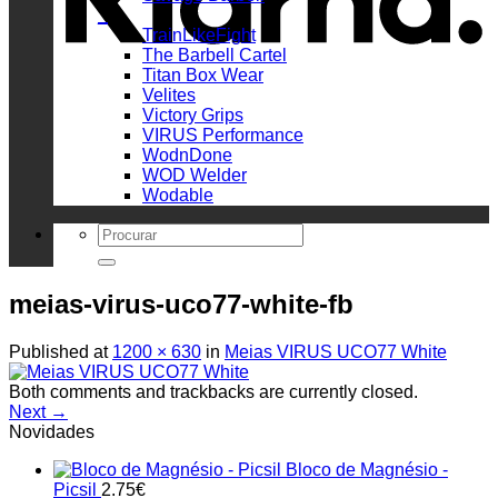
_
TrainLikeFight
The Barbell Cartel
Titan Box Wear
Velites
Victory Grips
VIRUS Performance
WodnDone
WOD Welder
Wodable
Search
for:
meias-virus-uco77-white-fb
Published
at
1200 × 630
in
Meias VIRUS UCO77 White
Both comments and trackbacks are currently closed.
Next
→
Novidades
Bloco de Magnésio -
Picsil
2.75
€