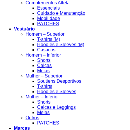
Complementos Atleta
Essenciais
Cuidado e Manutenção
Mobilidade
PATCHES
Vestuário
Homem – Superior
T-shirts (M)
Hoodies e Sleeves (M)
Casacos
Homem – Inferior
Shorts
Calças
Meias
Mulher – Superior
Soutiens Desportivos
T-shirts
Hoodies e Sleeves
Mulher – Inferior
Shorts
Calças e Leggings
Meias
Outros
PATCHES
Marcas