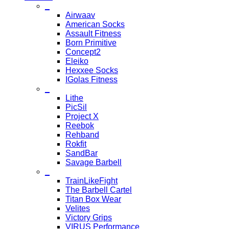
_
Airwaav
American Socks
Assault Fitness
Born Primitive
Concept2
Eleiko
Hexxee Socks
IGolas Fitness
_
Lithe
PicSil
Project X
Reebok
Rehband
Rokfit
SandBar
Savage Barbell
_
TrainLikeFight
The Barbell Cartel
Titan Box Wear
Velites
Victory Grips
VIRUS Performance