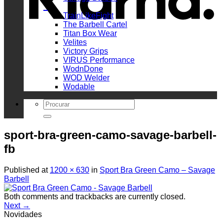
_
TrainLikeFight
The Barbell Cartel
Titan Box Wear
Velites
Victory Grips
VIRUS Performance
WodnDone
WOD Welder
Wodable
Search
for:
sport-bra-green-camo-savage-barbell-
fb
Published
at
1200 × 630
in
Sport Bra Green Camo – Savage
Barbell
Both comments and trackbacks are currently closed.
Next
→
Novidades