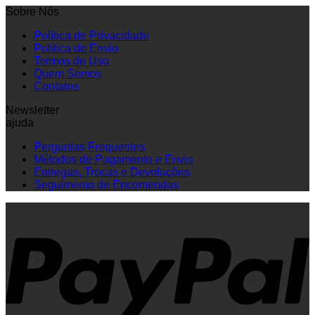
Sobre Nós
Política de Privacidade
Política de Envio
Termos de Uso
Quem Somos
Contatos
Newsletter
ajuda
Perguntas Frequentes
Métodos de Pagamento e Envio
Entregas, Trocas e Devoluções
Seguimento de Encomendas
P