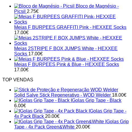
Bloco de Magnésio -
Picsil
2.75
€
Meias F BURPEES GRAFFITI Pink - HEXXEE Socks
17.00
€
Meias 2STRIPE F BOX JUMPS White - HEXXEE
Socks
17.00
€
Meias F BURPEES Pink & Blue - HEXXEE Socks
17.00
€
TOP VENDAS
Solid Salve Stick Regenerativo - WOD Welder
18.00
€
IGolas Grip Tape - Black
6.00
€
IGolas Grip Tape -
4x Pack Black
20.00
€
IGolas Grip
Tape - 4x Pack Green&White
20.00
€