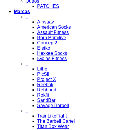
Outros
PATCHES
Marcas
_
Airwaav
American Socks
Assault Fitness
Born Primitive
Concept2
Eleiko
Hexxee Socks
IGolas Fitness
_
Lithe
PicSil
Project X
Reebok
Rehband
Rokfit
SandBar
Savage Barbell
_
TrainLikeFight
The Barbell Cartel
Titan Box Wear