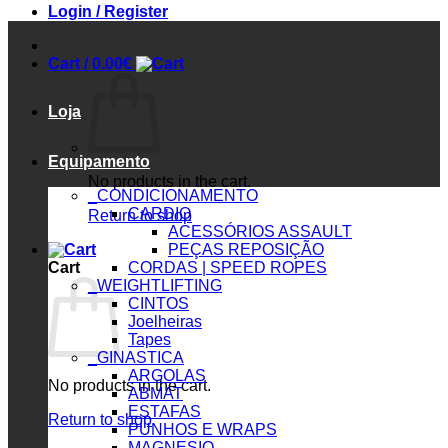
Login / Register
Cart /
0.00
€
Loja
Equipamento
No products in the cart.
_CONDICIONAMENTO
CARDIO
Return to shop
ACESSÓRIOS ASSAULT
PEÇAS REPOSIÇÃO
Cart
CORDAS | SPEED ROPES
_WEIGHTLIFTING
CINTOS
Joelheiras
Tapes
_GINASTICA
ARGOLAS
No products in the cart.
ABMAT
ESTAFAS
Return to shop
PUNHOS E WRAPS
MAGNESIO