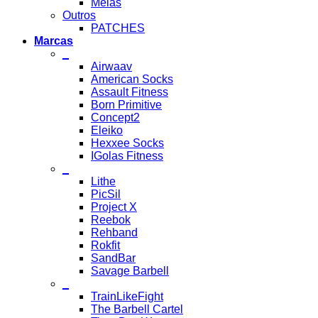
Meias
Outros
PATCHES
Marcas
_
Airwaav
American Socks
Assault Fitness
Born Primitive
Concept2
Eleiko
Hexxee Socks
IGolas Fitness
_
Lithe
PicSil
Project X
Reebok
Rehband
Rokfit
SandBar
Savage Barbell
_
TrainLikeFight
The Barbell Cartel