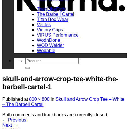
_
TrainLikeFight
The Barbell Cartel
Titan Box Wear
Velites
Victory Grips
VIRUS Performance
WodnDone
WOD Welder
Wodable
Search
for:
skull-and-arrow-crop-tee-white-the-
barbell-cartel-1
Published
at
800 × 800
in
Skull and Arrow Crop Tee – White
– The Barbell Cartel
Both comments and trackbacks are currently closed.
←
Previous
Next
→