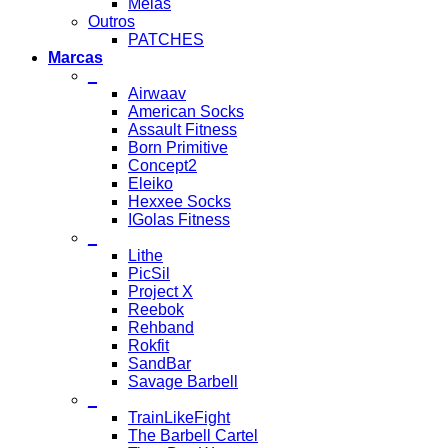
Meias
Outros
PATCHES
Marcas
_
Airwaav
American Socks
Assault Fitness
Born Primitive
Concept2
Eleiko
Hexxee Socks
IGolas Fitness
_
Lithe
PicSil
Project X
Reebok
Rehband
Rokfit
SandBar
Savage Barbell
_
TrainLikeFight
The Barbell Cartel