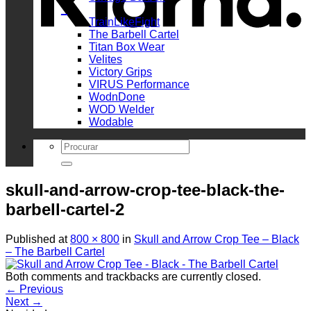
_
TrainLikeFight
The Barbell Cartel
Titan Box Wear
Velites
Victory Grips
VIRUS Performance
WodnDone
WOD Welder
Wodable
Search
for:
skull-and-arrow-crop-tee-black-the-
barbell-cartel-2
Published
at
800 × 800
in
Skull and Arrow Crop Tee – Black
– The Barbell Cartel
Both comments and trackbacks are currently closed.
←
Previous
Next
→