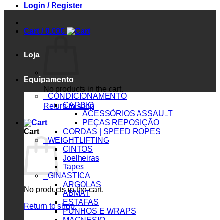
Login / Register
Cart /
0.00
€
Loja
Equipamento
No products in the cart.
_CONDICIONAMENTO
CARDIO
Return to shop
ACESSÓRIOS ASSAULT
PEÇAS REPOSIÇÃO
Cart
CORDAS | SPEED ROPES
_WEIGHTLIFTING
CINTOS
Joelheiras
Tapes
_GINASTICA
ARGOLAS
No products in the cart.
ABMAT
ESTAFAS
Return to shop
PUNHOS E WRAPS
MAGNESIO