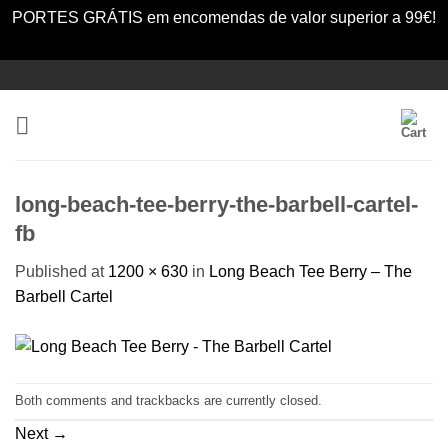
PORTES GRÁTIS em encomendas de valor superior a 99€!
Dismiss
Skip
to
content
long-beach-tee-berry-the-barbell-cartel-
fb
Published
at
1200 × 630
in
Long Beach Tee Berry – The
Barbell Cartel
Both comments and trackbacks are currently closed.
Next
→