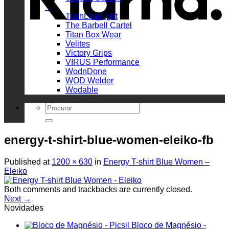
_
TrainLikeFight
The Barbell Cartel
Titan Box Wear
Velites
Victory Grips
VIRUS Performance
WodnDone
WOD Welder
Wodable
Search
for:
energy-t-shirt-blue-women-eleiko-fb
Published
at
1200 × 630
in
Energy T-shirt Blue Women –
Eleiko
Both comments and trackbacks are currently closed.
Next
→
Novidades
Bloco de Magnésio -