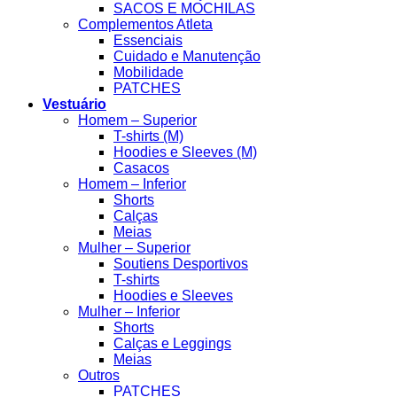
SACOS E MOCHILAS
Complementos Atleta
Essenciais
Cuidado e Manutenção
Mobilidade
PATCHES
Vestuário
Homem – Superior
T-shirts (M)
Hoodies e Sleeves (M)
Casacos
Homem – Inferior
Shorts
Calças
Meias
Mulher – Superior
Soutiens Desportivos
T-shirts
Hoodies e Sleeves
Mulher – Inferior
Shorts
Calças e Leggings
Meias
Outros
PATCHES