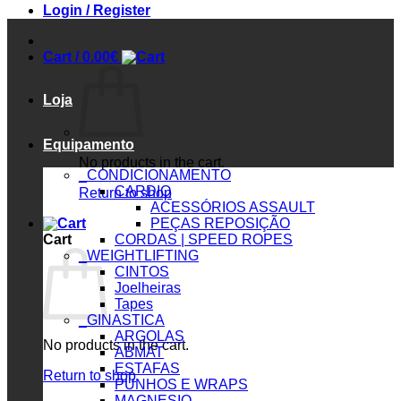
Login / Register
Cart /
0.00
€
Loja
Equipamento
No products in the cart.
_CONDICIONAMENTO
CARDIO
Return to shop
ACESSÓRIOS ASSAULT
PEÇAS REPOSIÇÃO
Cart
CORDAS | SPEED ROPES
_WEIGHTLIFTING
CINTOS
Joelheiras
Tapes
_GINASTICA
ARGOLAS
No products in the cart.
ABMAT
ESTAFAS
Return to shop
PUNHOS E WRAPS
MAGNESIO