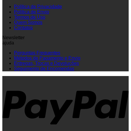
Política de Privacidade
Política de Envio
Termos de Uso
Quem Somos
Contatos
Newsletter
ajuda
Perguntas Frequentes
Métodos de Pagamento e Envio
Entregas, Trocas e Devoluções
Seguimento de Encomendas
P