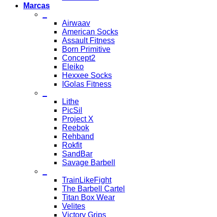
Marcas
_
Airwaav
American Socks
Assault Fitness
Born Primitive
Concept2
Eleiko
Hexxee Socks
IGolas Fitness
_
Lithe
PicSil
Project X
Reebok
Rehband
Rokfit
SandBar
Savage Barbell
_
TrainLikeFight
The Barbell Cartel
Titan Box Wear
Velites
Victory Grips