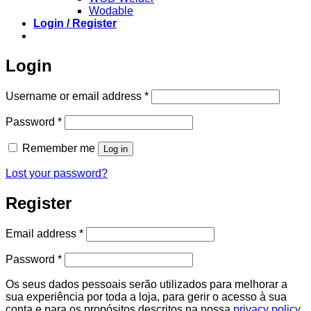
Wodable
Login / Register
Login
Required
Username or email address
*
Required
Password
*
Remember me
Log in
Lost your password?
Register
Required
Email address
*
Required
Password
*
Os seus dados pessoais serão utilizados para melhorar a
sua experiência por toda a loja, para gerir o acesso à sua
conta e para os propósitos descritos na nossa
privacy policy
.