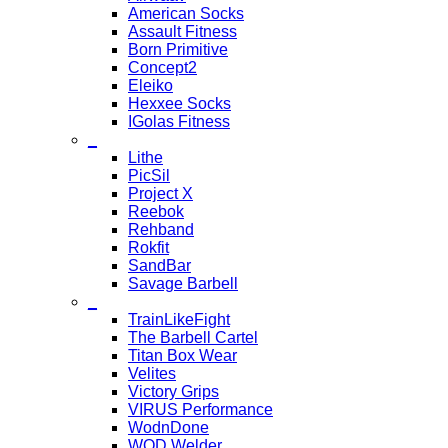
American Socks
Assault Fitness
Born Primitive
Concept2
Eleiko
Hexxee Socks
IGolas Fitness
_
Lithe
PicSil
Project X
Reebok
Rehband
Rokfit
SandBar
Savage Barbell
_
TrainLikeFight
The Barbell Cartel
Titan Box Wear
Velites
Victory Grips
VIRUS Performance
WodnDone
WOD Welder