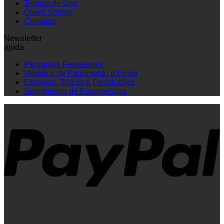
Termos de Uso
Quem Somos
Contatos
Newsletter
ajuda
Perguntas Frequentes
Métodos de Pagamento e Envio
Entregas, Trocas e Devoluções
Seguimento de Encomendas
P
V