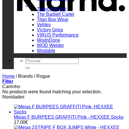
_
TrainLikeFight
The Barbell Cartel
Titan Box Wear
Velites
Victory Grips
VIRUS Performance
WodnDone
WOD Welder
Wodable
Search
for:
Home
/
Brands
/
Rogue
Filter
Carrinho
No products were found matching your selection.
Novidades
Meias F BURPEES GRAFFITI Pink - HEXXEE Socks
17.00
€