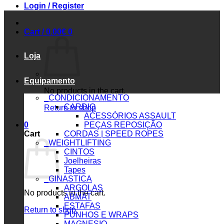
Login / Register
Cart /
0.00
€
0
Loja
Equipamento
No products in the cart.
_CONDICIONAMENTO
CARDIO
Return to shop
ACESSÓRIOS ASSAULT
0
PEÇAS REPOSIÇÃO
Cart
CORDAS | SPEED ROPES
_WEIGHTLIFTING
CINTOS
Joelheiras
Tapes
_GINASTICA
ARGOLAS
No products in the cart.
ABMAT
ESTAFAS
Return to shop
PUNHOS E WRAPS
MAGNESIO